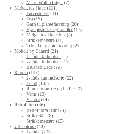
varer
7
Marie Wallin bøger
7
101
varer
Midgaards Have
101
varer
31
Farvestoffer
31
15
varer
Frø
15
varer
20
Garn til plantefarvning
20
varer
17
Hjælpestoffer og -midler
17
4
varer
Midgaards Have kits
4
11
varer
Strikkemønstre
11
varer
2
Tekstil til plantefarvning
2
21
varer
Mohair by Canard
21
varer
1
1-trådet kidmohair
1
vare
1
2-trådet kidmohair
1
19
vare
Brushed Lace
19
193
varer
Rauma
193
varer
22
2-tråds gammelserie
22
137
varer
Finull
137
varer
9
Rauma mønstre og hæfter
9
13
varer
Vams
13
varer
14
Vandre
14
46
varer
Retrofutura
46
varer
23
Retrofutura Hør
23
8
varer
Strikkekits
8
varer
15
Strikkemønstre
15
40
varer
Ullcentrum
40
varer
29
1-trådet
29