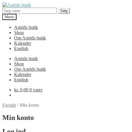
Spring
Spring
til
til
Søg
Søg
navigation
indhold
efter:
Menu
Astrids butik
Shop
Om Astrids butik
Kalender
English
Astrids butik
Shop
Om Astrids butik
Kalender
English
kr.
0,00
0 varer
Forside
/
Min konto
Min konto
Log ind