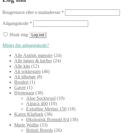
Påkrævet
Brugernavn eller e-mailadresse
*
Påkrævet
Adgangskode
*
Husk mig
Log ind
Mistet din adgangskode?
24
Alle Astrids mønstre
24
24
varer
Alle bøger & hæfter
24
12
varer
Alle kits
12
varer
46
Alt sokkegarn
46
8
varer
Alt tilbehør
8
1
varer
Broderi
1
1
vare
Gaver
1
vare
38
Hjertegarn
38
varer
10
Aloe Sockwool
10
10
varer
Alpaca 400
10
varer
18
Extrafine Merino 150
18
38
varer
Karen Klarbæk
38
varer
38
Økologisk Bomuld 8/4
38
33
varer
Marie Wallin
33
varer
26
British Breeds
26