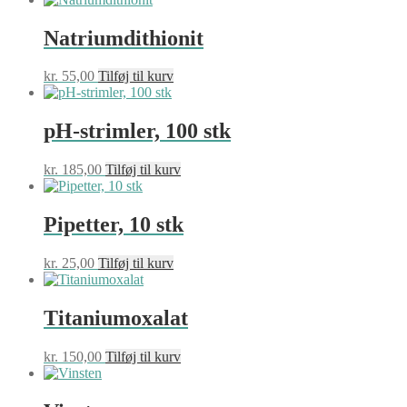
vælges
på
Natriumdithionit
varesiden
kr.
55,00
Tilføj til kurv
pH-strimler, 100 stk
kr.
185,00
Tilføj til kurv
Pipetter, 10 stk
kr.
25,00
Tilføj til kurv
Titaniumoxalat
kr.
150,00
Tilføj til kurv