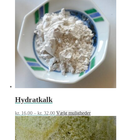
Hydratkalk
Prisinterval:
Dette
kr.
16,00
–
kr.
32,00
Vælg muligheder
kr. 16,00
vare
til
har
kr. 32,00
flere
varianter.