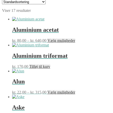
Viser 17 resultater
Aluminium acetat
Prisinterval:
Dette
kr.
80,00
–
kr.
640,00
Vælg muligheder
kr. 80,00
vare
til
har
kr. 640,00
flere
Aluminium triformat
varianter.
Mulighederne
kr.
170,00
Tilføj til kurv
kan
vælges
på
Alun
varesiden
Prisinterval:
Dette
kr.
22,00
–
kr.
315,00
Vælg muligheder
kr. 22,00
vare
til
har
kr. 315,00
flere
Aske
varianter.