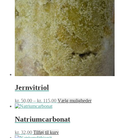
Mulighederne
kan
vælges
på
varesiden
Jernvitriol
Prisinterval:
Dette
kr.
50,00
–
kr.
115,00
Vælg muligheder
kr. 50,00
vare
til
har
kr. 115,00
flere
Natriumcarbonat
varianter.
Mulighederne
kr.
32,00
Tilføj til kurv
kan