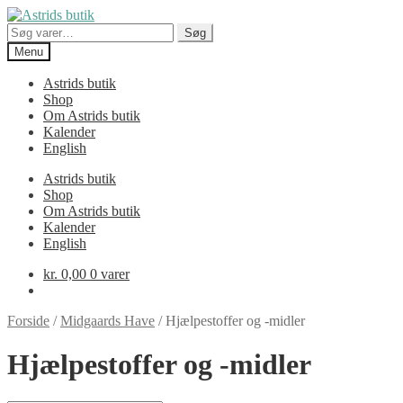
Spring
Spring
til
til
Søg
Søg
navigation
indhold
efter:
Menu
Astrids butik
Shop
Om Astrids butik
Kalender
English
Astrids butik
Shop
Om Astrids butik
Kalender
English
kr.
0,00
0 varer
Forside
/
Midgaards Have
/
Hjælpestoffer og -midler
Hjælpestoffer og -midler