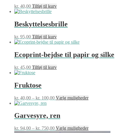
Mulighederne
kr.
40,00
Tilføj til kurv
kan
vælges
på
Beskyttelsesbrille
varesiden
kr.
95,00
Tilføj til kurv
Ecoprint-bejdse til papir og silke
kr.
45,00
Tilføj til kurv
Fruktose
Prisinterval:
Dette
kr.
40,00
–
kr.
100,00
Vælg muligheder
kr. 40,00
vare
til
har
kr. 100,00
flere
Garvesyre, ren
varianter.
Mulighederne
Prisinterval:
Dette
kr.
94,00
–
kr.
750,00
Vælg muligheder
kan