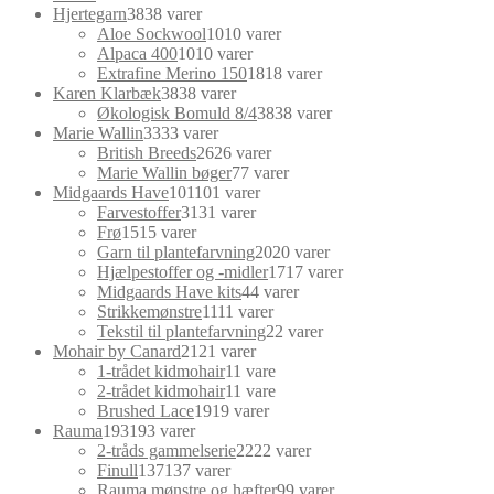
Hjertegarn
38
38 varer
Aloe Sockwool
10
10 varer
Alpaca 400
10
10 varer
Extrafine Merino 150
18
18 varer
Karen Klarbæk
38
38 varer
Økologisk Bomuld 8/4
38
38 varer
Marie Wallin
33
33 varer
British Breeds
26
26 varer
Marie Wallin bøger
7
7 varer
Midgaards Have
101
101 varer
Farvestoffer
31
31 varer
Frø
15
15 varer
Garn til plantefarvning
20
20 varer
Hjælpestoffer og -midler
17
17 varer
Midgaards Have kits
4
4 varer
Strikkemønstre
11
11 varer
Tekstil til plantefarvning
2
2 varer
Mohair by Canard
21
21 varer
1-trådet kidmohair
1
1 vare
2-trådet kidmohair
1
1 vare
Brushed Lace
19
19 varer
Rauma
193
193 varer
2-tråds gammelserie
22
22 varer
Finull
137
137 varer
Rauma mønstre og hæfter
9
9 varer