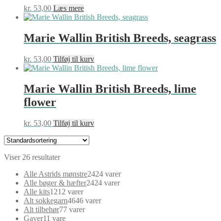
kr.
53,00
Læs mere
Marie Wallin British Breeds, seagrass
kr.
53,00
Tilføj til kurv
Marie Wallin British Breeds, lime
flower
kr.
53,00
Tilføj til kurv
Viser 26 resultater
Alle Astrids mønstre
24
24 varer
Alle bøger & hæfter
24
24 varer
Alle kits
12
12 varer
Alt sokkegarn
46
46 varer
Alt tilbehør
7
7 varer
Gaver
1
1 vare