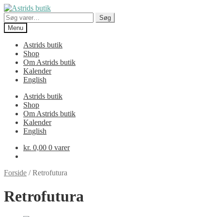
Spring
Spring
til
til
Søg
Søg
navigation
indhold
efter:
Menu
Astrids butik
Shop
Om Astrids butik
Kalender
English
Astrids butik
Shop
Om Astrids butik
Kalender
English
kr.
0,00
0 varer
Forside
/
Retrofutura
Retrofutura