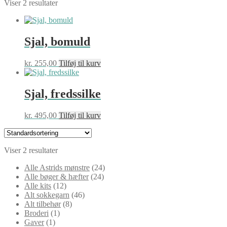
Viser 2 resultater
Sjal, bomuld
kr.
255,00
Tilføj til kurv
Sjal, fredssilke
kr.
495,00
Tilføj til kurv
Viser 2 resultater
24
Alle Astrids mønstre
24
24
varer
Alle bøger & hæfter
24
12
varer
Alle kits
12
varer
46
Alt sokkegarn
46
8
varer
Alt tilbehør
8
1
varer
Broderi
1
1
vare
Gaver
1