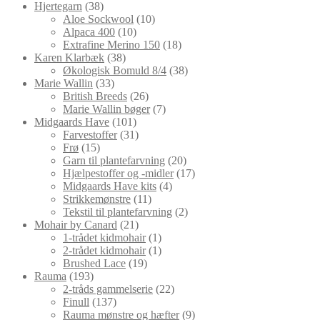
vare
38
Hjertegarn
38
varer
10
Aloe Sockwool
10
10
varer
Alpaca 400
10
varer
18
Extrafine Merino 150
18
38
varer
Karen Klarbæk
38
varer
38
Økologisk Bomuld 8/4
38
33
varer
Marie Wallin
33
varer
26
British Breeds
26
varer
7
Marie Wallin bøger
7
101
varer
Midgaards Have
101
varer
31
Farvestoffer
31
15
varer
Frø
15
varer
20
Garn til plantefarvning
20
varer
17
Hjælpestoffer og -midler
17
4
varer
Midgaards Have kits
4
11
varer
Strikkemønstre
11
varer
2
Tekstil til plantefarvning
2
21
varer
Mohair by Canard
21
varer
1
1-trådet kidmohair
1
vare
1
2-trådet kidmohair
1
19
vare
Brushed Lace
19
193
varer
Rauma
193
varer
22
2-tråds gammelserie
22
137
varer
Finull
137
varer
9
Rauma mønstre og hæfter
9