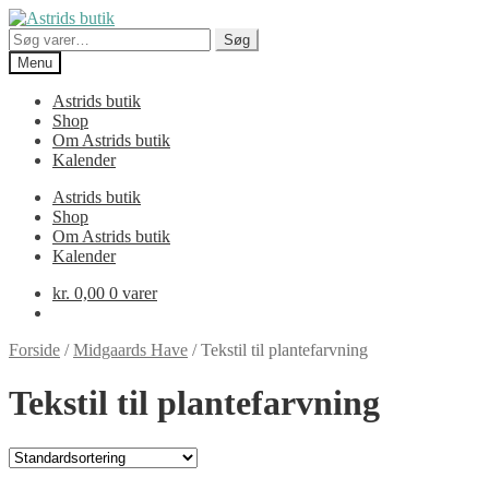
Spring
Spring
til
til
Søg
Søg
navigation
indhold
efter:
Menu
Astrids butik
Shop
Om Astrids butik
Kalender
Astrids butik
Shop
Om Astrids butik
Kalender
kr.
0,00
0 varer
Forside
/
Midgaards Have
/
Tekstil til plantefarvning
Tekstil til plantefarvning