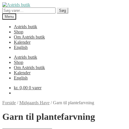
Spring
Spring
til
til
Søg
Søg
navigation
indhold
efter:
Menu
Astrids butik
Shop
Om Astrids butik
Kalender
English
Astrids butik
Shop
Om Astrids butik
Kalender
English
kr.
0,00
0 varer
Forside
/
Midgaards Have
/
Garn til plantefarvning
Garn til plantefarvning