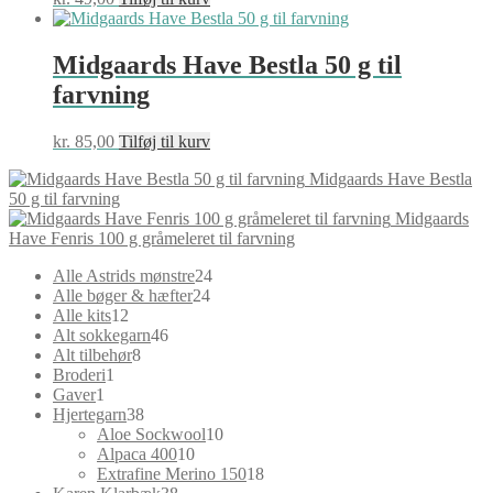
Midgaards Have Bestla 50 g til
farvning
kr.
85,00
Tilføj til kurv
Midgaards Have Bestla
50 g til farvning
Midgaards
Have Fenris 100 g gråmeleret til farvning
24
Alle Astrids mønstre
24
24
varer
Alle bøger & hæfter
24
12
varer
Alle kits
12
varer
46
Alt sokkegarn
46
8
varer
Alt tilbehør
8
1
varer
Broderi
1
1
vare
Gaver
1
vare
38
Hjertegarn
38
varer
10
Aloe Sockwool
10
10
varer
Alpaca 400
10
varer
18
Extrafine Merino 150
18
38
varer