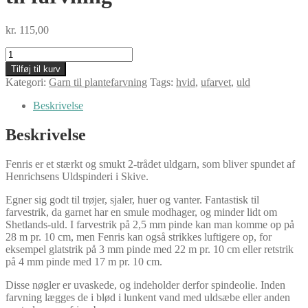
kr.
115,00
Midgaards
Have
Tilføj til kurv
Fenris
Kategori:
Garn til plantefarvning
Tags:
hvid
,
ufarvet
,
uld
100
g
Beskrivelse
til
farvning
Beskrivelse
antal
Fenris er et stærkt og smukt 2-trådet uldgarn, som bliver spundet af
Henrichsens Uldspinderi i Skive.
Egner sig godt til trøjer, sjaler, huer og vanter. Fantastisk til
farvestrik, da garnet har en smule modhager, og minder lidt om
Shetlands-uld. I farvestrik på 2,5 mm pinde kan man komme op på
28 m pr. 10 cm, men Fenris kan også strikkes luftigere op, for
eksempel glatstrik på 3 mm pinde med 22 m pr. 10 cm eller retstrik
på 4 mm pinde med 17 m pr. 10 cm.
Disse nøgler er uvaskede, og indeholder derfor spindeolie. Inden
farvning lægges de i blød i lunkent vand med uldsæbe eller anden