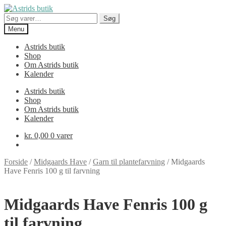
Spring
Spring
til
til
Søg
Søg
navigation
indhold
efter:
Menu
Astrids butik
Shop
Om Astrids butik
Kalender
Astrids butik
Shop
Om Astrids butik
Kalender
kr.
0,00
0 varer
Forside
/
Midgaards Have
/
Garn til plantefarvning
/
Midgaards
Have Fenris 100 g til farvning
Midgaards Have Fenris 100 g
til farvning