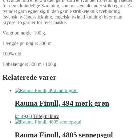
Z-tvundet uld er et 2-trådet garn, som er tvundet i Z-retning i stedet
for den almindelige S-retning, som næsten alt andet strikkegarn. Z-
tvundet garn egner sig til den gamle strikketeknik tvebinding
(svensk: tvåändsstickning, engelsk: twined knitting) hvor man
krydser to garner for hver maske.
Vægt pr. nøgle: 100 g.
Længde pr. nøgle: 300 m.
100% uld.
Løbelængde: 300 m / 100 g.
Relaterede varer
Rauma Finull, 494 mørk grøn
kr.
49,00
Tilføj til kurv
Rauma Finull, 4805 sennepsgul