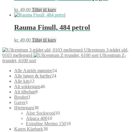
kr.
49,00
Tilføj til kurv
Rauma Finull, 484 petrol
kr.
49,00
Tilføj til kurv
Ullcentrum 3-trådet uld,
0103 mellemgrå
Ullcentrum Z-
tvundet, 6100 sort
24
Alle Astrids mønstre
24
24
varer
Alle bøger & hæfter
24
12
varer
Alle kits
12
varer
46
Alt sokkegarn
46
8
varer
Alt tilbehør
8
1
varer
Broderi
1
1
vare
Gaver
1
vare
38
Hjertegarn
38
varer
10
Aloe Sockwool
10
10
varer
Alpaca 400
10
varer
18
Extrafine Merino 150
18
38
varer
Karen Klarbæk
38