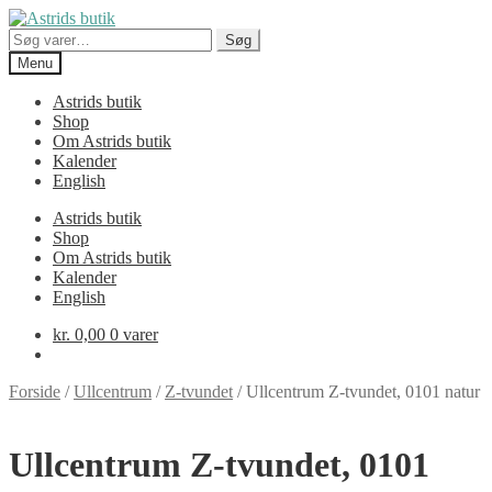
Spring
Spring
til
til
Søg
Søg
navigation
indhold
efter:
Menu
Astrids butik
Shop
Om Astrids butik
Kalender
English
Astrids butik
Shop
Om Astrids butik
Kalender
English
kr.
0,00
0 varer
Forside
/
Ullcentrum
/
Z-tvundet
/
Ullcentrum Z-tvundet, 0101 natur
Ullcentrum Z-tvundet, 0101