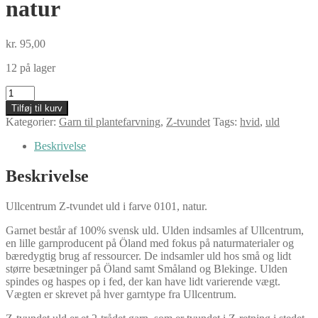
natur
kr.
95,00
12 på lager
Ullcentrum
Z-
Tilføj til kurv
tvundet,
Kategorier:
Garn til plantefarvning
,
Z-tvundet
Tags:
hvid
,
uld
0101
natur
Beskrivelse
antal
Beskrivelse
Ullcentrum Z-tvundet uld i farve 0101, natur.
Garnet består af 100% svensk uld. Ulden indsamles af Ullcentrum,
en lille garnproducent på Öland med fokus på naturmaterialer og
bæredygtig brug af ressourcer. De indsamler uld hos små og lidt
større besætninger på Öland samt Småland og Blekinge. Ulden
spindes og haspes op i fed, der kan have lidt varierende vægt.
Vægten er skrevet på hver garntype fra Ullcentrum.