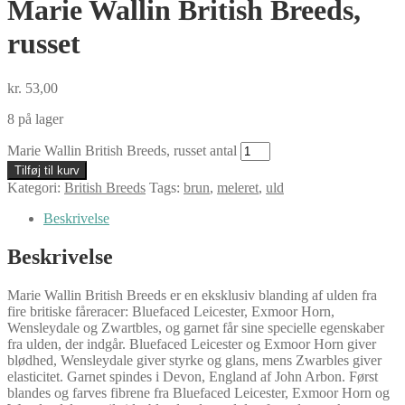
Marie Wallin British Breeds,
russet
kr.
53,00
8 på lager
Marie Wallin British Breeds, russet antal
Tilføj til kurv
Kategori:
British Breeds
Tags:
brun
,
meleret
,
uld
Beskrivelse
Beskrivelse
Marie Wallin British Breeds er en eksklusiv blanding af ulden fra
fire britiske fåreracer: Bluefaced Leicester, Exmoor Horn,
Wensleydale og Zwartbles, og garnet får sine specielle egenskaber
fra ulden, der indgår. Bluefaced Leicester og Exmoor Horn giver
blødhed, Wensleydale giver styrke og glans, mens Zwarbles giver
elasticitet. Garnet spindes i Devon, England af John Arbon. Først
blandes og farves fibrene fra Bluefaced Leicester, Exmoor Horn og