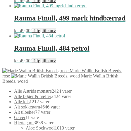
kr.
49,00
Tilføj til kurv
Rauma Finull, 499 mørk hindbærrød
kr.
49,00
Tilføj til kurv
Rauma Finull, 484 petrol
kr.
49,00
Tilføj til kurv
Marie Wallin British Breeds,
rose
Marie Wallin British
Breeds, woad
Alle Astrids mønstre
24
24 varer
Alle bøger & hæfter
24
24 varer
Alle kits
12
12 varer
Alt sokkegarn
46
46 varer
Alt tilbehør
7
7 varer
Gaver
1
1 vare
Hjertegarn
38
38 varer
Aloe Sockwool
10
10 varer