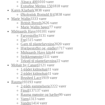
Alpaca 400
10
10 varer
Extrafine Merino 150
18
18 varer
Karen Klarbæk
38
38 varer
Økologisk Bomuld 8/4
38
38 varer
Marie Wallin
33
33 varer
British Breeds
26
26 varer
Marie Wallin bøger
7
7 varer
Midgaards Have
101
101 varer
Farvestoffer
31
31 varer
Frø
15
15 varer
Garn til plantefarvning
20
20 varer
Hjælpestoffer og -midler
17
17 varer
Midgaards Have kits
4
4 varer
Strikkemønstre
11
11 varer
Tekstil til plantefarvning
2
2 varer
Mohair by Canard
21
21 varer
1-trådet kidmohair
1
1 vare
2-trådet kidmohair
1
1 vare
Brushed Lace
19
19 varer
Rauma
193
193 varer
2-tråds gammelserie
22
22 varer
Finull
137
137 varer
Rauma mønstre og hæfter
9
9 varer
Vams
13
13 varer
Vandre
14
14 varer