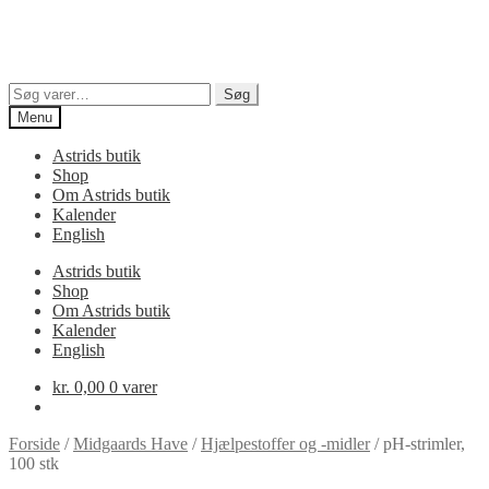
Søg
Søg
efter:
Menu
Astrids butik
Shop
Om Astrids butik
Kalender
English
Astrids butik
Shop
Om Astrids butik
Kalender
English
kr.
0,00
0 varer
Forside
/
Midgaards Have
/
Hjælpestoffer og -midler
/
pH-strimler,
100 stk