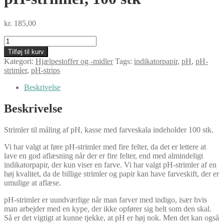
kr.
185,00
pH-
strimler,
Tilføj til kurv
100
Kategori:
Hjælpestoffer og -midler
Tags:
indikatorpapir
,
pH
,
pH-
stk
strimler
,
pH-strips
antal
Beskrivelse
Beskrivelse
Strimler til måling af pH, kasse med farveskala indeholder 100 stk.
Vi har valgt at føre pH-strimler med fire felter, da det er lettere at
lave en god aflæsning når der er fire felter, end med almindeligt
indikatorpapir, der kun viser en farve. Vi har valgt pH-strimler af en
høj kvalitet, da de billige strimler og papir kan have farveskift, der er
umulige at aflæse.
pH-strimler er uundværlige når man farver med indigo, især hvis
man arbejder med en kype, der ikke opfører sig helt som den skal.
Så er det vigtigt at kunne tjekke, at pH er høj nok. Men det kan også