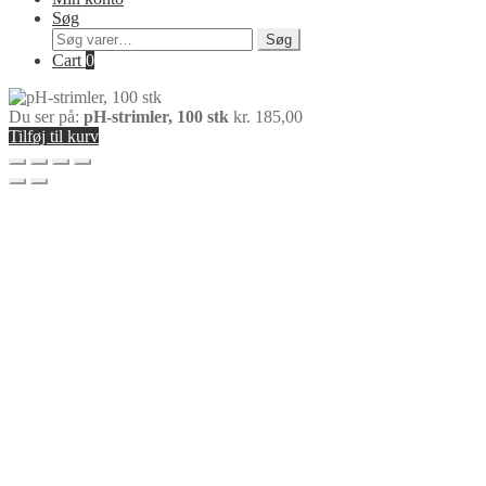
Søg
Søg
Søg
efter:
Cart
0
Du ser på:
pH-strimler, 100 stk
kr.
185,00
Tilføj til kurv