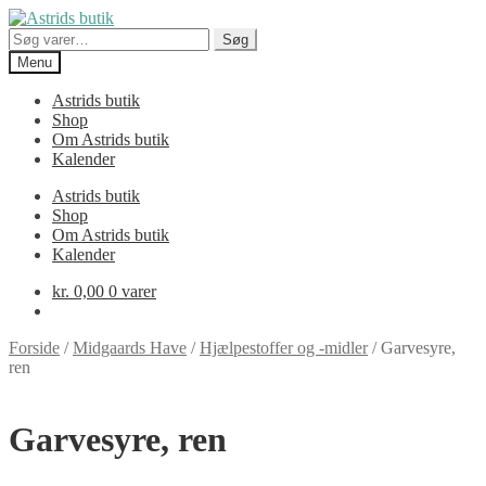
Spring
Spring
til
til
Søg
Søg
navigation
indhold
efter:
Menu
Astrids butik
Shop
Om Astrids butik
Kalender
Astrids butik
Shop
Om Astrids butik
Kalender
kr.
0,00
0 varer
Forside
/
Midgaards Have
/
Hjælpestoffer og -midler
/
Garvesyre,
ren
Garvesyre, ren