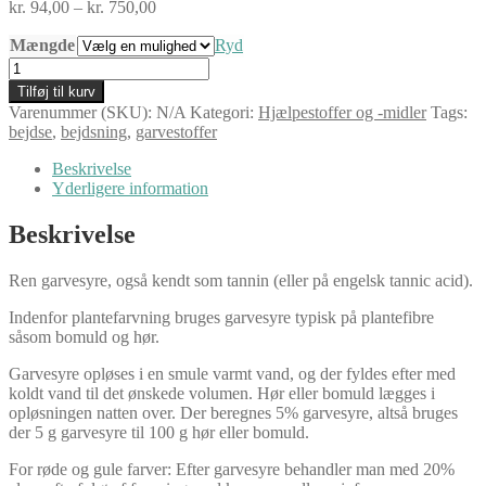
Prisinterval:
kr.
94,00
–
kr.
750,00
kr. 94,00
Mængde
til
Ryd
kr. 750,00
Garvesyre,
ren
Tilføj til kurv
antal
Varenummer (SKU):
N/A
Kategori:
Hjælpestoffer og -midler
Tags:
bejdse
,
bejdsning
,
garvestoffer
Beskrivelse
Yderligere information
Beskrivelse
Ren garvesyre, også kendt som tannin (eller på engelsk tannic acid).
Indenfor plantefarvning bruges garvesyre typisk på plantefibre
såsom bomuld og hør.
Garvesyre opløses i en smule varmt vand, og der fyldes efter med
koldt vand til det ønskede volumen. Hør eller bomuld lægges i
opløsningen natten over. Der beregnes 5% garvesyre, altså bruges
der 5 g garvesyre til 100 g hør eller bomuld.
For røde og gule farver: Efter garvesyre behandler man med 20%