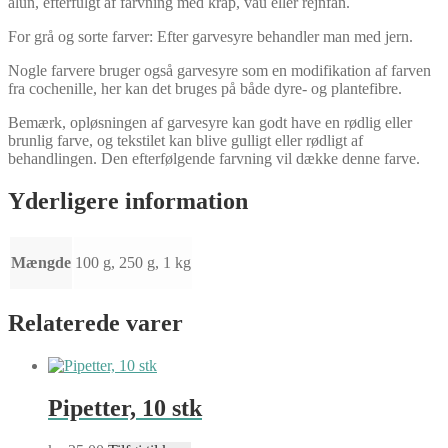
alun, efterfulgt af farvning med krap, vau eller rejnfan.
For grå og sorte farver: Efter garvesyre behandler man med jern.
Nogle farvere bruger også garvesyre som en modifikation af farven
fra cochenille, her kan det bruges på både dyre- og plantefibre.
Bemærk, opløsningen af garvesyre kan godt have en rødlig eller
brunlig farve, og tekstilet kan blive gulligt eller rødligt af
behandlingen. Den efterfølgende farvning vil dække denne farve.
Yderligere information
Mængde
100 g, 250 g, 1 kg
Relaterede varer
Pipetter, 10 stk