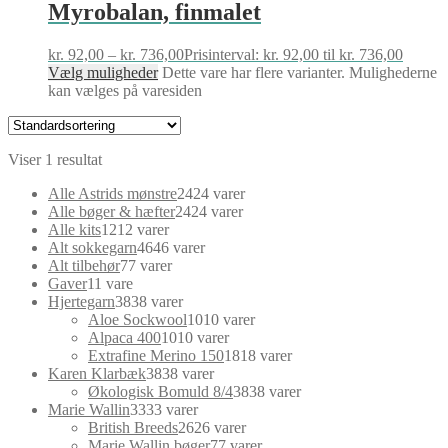
Myrobalan, finmalet
kr.
92,00
–
kr.
736,00
Prisinterval: kr. 92,00 til kr. 736,00
Vælg muligheder
Dette vare har flere varianter. Mulighederne
kan vælges på varesiden
Viser 1 resultat
Alle Astrids mønstre
24
24 varer
Alle bøger & hæfter
24
24 varer
Alle kits
12
12 varer
Alt sokkegarn
46
46 varer
Alt tilbehør
7
7 varer
Gaver
1
1 vare
Hjertegarn
38
38 varer
Aloe Sockwool
10
10 varer
Alpaca 400
10
10 varer
Extrafine Merino 150
18
18 varer
Karen Klarbæk
38
38 varer
Økologisk Bomuld 8/4
38
38 varer
Marie Wallin
33
33 varer
British Breeds
26
26 varer
Marie Wallin bøger
7
7 varer