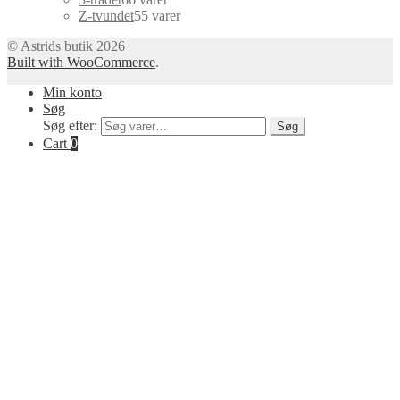
Z-tvundet
5
5 varer
© Astrids butik 2026
Built with WooCommerce
.
Min konto
Søg
Søg efter:
Søg
Cart
0