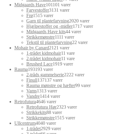
Midgaards Have
101
101 varer
Farvestoffer
31
31 varer
Frø
15
15 varer
Garn til plantefarvning
20
20 varer
Hjælpestoffer og -midler
17
17 varer
Midgaards Have kits
4
4 varer
Strikkemønstre
11
11 varer
Tekstil til plantefarvning
2
2 varer
Mohair by Canard
21
21 varer
1-trådet kidmohair
1
1 vare
2-trådet kidmohair
1
1 vare
Brushed Lace
19
19 varer
Rauma
193
193 varer
2-tråds gammelserie
22
22 varer
Finull
137
137 varer
Rauma mønstre og hæfter
9
9 varer
Vams
13
13 varer
Vandre
14
14 varer
Retrofutura
46
46 varer
Retrofutura Hør
23
23 varer
Strikkekits
8
8 varer
Strikkemønstre
15
15 varer
Ullcentrum
40
40 varer
1-trådet
29
29 varer
3-trådet
6
6 varer