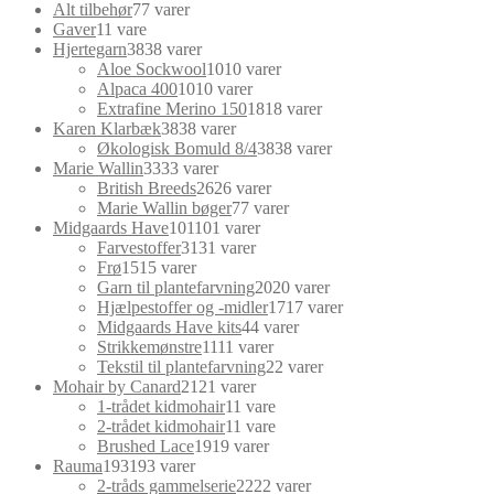
Alt tilbehør
7
7 varer
Gaver
1
1 vare
Hjertegarn
38
38 varer
Aloe Sockwool
10
10 varer
Alpaca 400
10
10 varer
Extrafine Merino 150
18
18 varer
Karen Klarbæk
38
38 varer
Økologisk Bomuld 8/4
38
38 varer
Marie Wallin
33
33 varer
British Breeds
26
26 varer
Marie Wallin bøger
7
7 varer
Midgaards Have
101
101 varer
Farvestoffer
31
31 varer
Frø
15
15 varer
Garn til plantefarvning
20
20 varer
Hjælpestoffer og -midler
17
17 varer
Midgaards Have kits
4
4 varer
Strikkemønstre
11
11 varer
Tekstil til plantefarvning
2
2 varer
Mohair by Canard
21
21 varer
1-trådet kidmohair
1
1 vare
2-trådet kidmohair
1
1 vare
Brushed Lace
19
19 varer
Rauma
193
193 varer
2-tråds gammelserie
22
22 varer