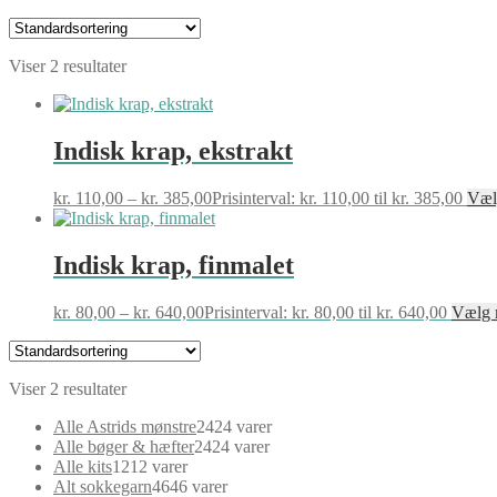
Viser 2 resultater
Indisk krap, ekstrakt
kr.
110,00
–
kr.
385,00
Prisinterval: kr. 110,00 til kr. 385,00
Væl
Indisk krap, finmalet
kr.
80,00
–
kr.
640,00
Prisinterval: kr. 80,00 til kr. 640,00
Vælg 
Viser 2 resultater
Alle Astrids mønstre
24
24 varer
Alle bøger & hæfter
24
24 varer
Alle kits
12
12 varer
Alt sokkegarn
46
46 varer