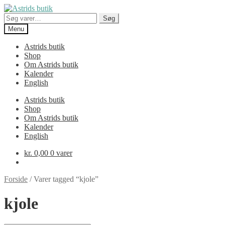
Spring
Spring
til
til
Søg
Søg
navigation
indhold
efter:
Menu
Astrids butik
Shop
Om Astrids butik
Kalender
English
Astrids butik
Shop
Om Astrids butik
Kalender
English
kr.
0,00
0 varer
Forside
/
Varer tagged “kjole”
kjole