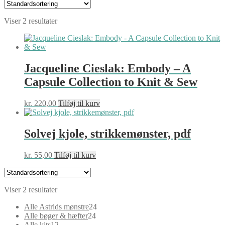
Viser 2 resultater
Jacqueline Cieslak: Embody – A
Capsule Collection to Knit & Sew
kr.
220,00
Tilføj til kurv
Solvej kjole, strikkemønster, pdf
kr.
55,00
Tilføj til kurv
Viser 2 resultater
24
Alle Astrids mønstre
24
24
varer
Alle bøger & hæfter
24
12
varer
Alle kits
12