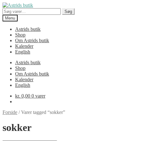
Spring
Spring
til
til
Søg
Søg
navigation
indhold
efter:
Menu
Astrids butik
Shop
Om Astrids butik
Kalender
English
Astrids butik
Shop
Om Astrids butik
Kalender
English
kr.
0,00
0 varer
Forside
/
Varer tagged “sokker”
sokker