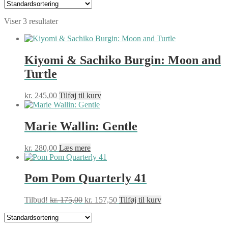
Viser 3 resultater
Kiyomi & Sachiko Burgin: Moon and
Turtle
kr.
245,00
Tilføj til kurv
Marie Wallin: Gentle
kr.
280,00
Læs mere
Pom Pom Quarterly 41
Den
Den
Tilbud!
kr.
175,00
kr.
157,50
Tilføj til kurv
oprindelige
aktuelle
pris
pris
var:
er: