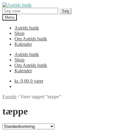
Spring
Spring
til
til
Søg
Søg
navigation
indhold
efter:
Menu
Astrids butik
Shop
Om Astrids butik
Kalender
Astrids butik
Shop
Om Astrids butik
Kalender
kr.
0,00
0 varer
Forside
/
Varer tagged “tæppe”
tæppe