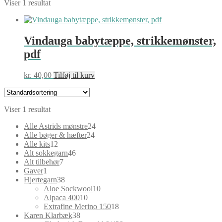
Viser 1 resultat
Vindauga babytæppe, strikkemønster,
pdf
kr.
40,00
Tilføj til kurv
Viser 1 resultat
24
Alle Astrids mønstre
24
24
varer
Alle bøger & hæfter
24
12
varer
Alle kits
12
varer
46
Alt sokkegarn
46
7
varer
Alt tilbehør
7
1
varer
Gaver
1
vare
38
Hjertegarn
38
varer
10
Aloe Sockwool
10
10
varer
Alpaca 400
10
varer
18
Extrafine Merino 150
18
38
varer
Karen Klarbæk
38