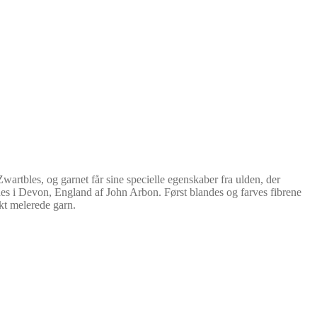
wartbles, og garnet får sine specielle egenskaber fra ulden, der
des i Devon, England af John Arbon. Først blandes og farves fibrene
kt melerede garn.