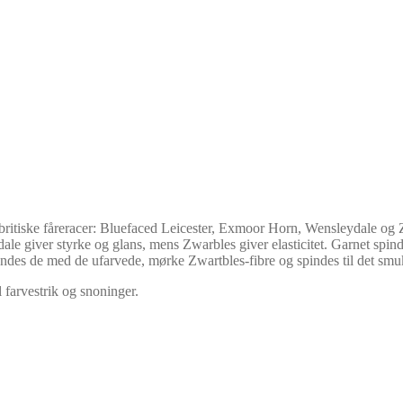
 britiske fåreracer: Bluefaced Leicester, Exmoor Horn, Wensleydale og Z
e giver styrke og glans, mens Zwarbles giver elasticitet. Garnet spin
andes de med de ufarvede, mørke Zwartbles-fibre og spindes til det smu
l farvestrik og snoninger.