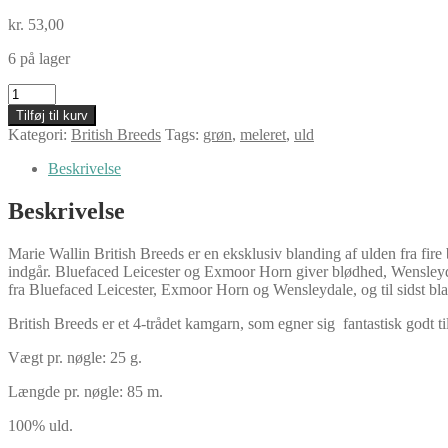
kr.
53,00
6 på lager
Marie
Wallin
Tilføj til kurv
British
Kategori:
British Breeds
Tags:
grøn
,
meleret
,
uld
Breeds,
lime
Beskrivelse
flower
antal
Beskrivelse
Marie Wallin British Breeds er en eksklusiv blanding af ulden fra fire
indgår. Bluefaced Leicester og Exmoor Horn giver blødhed, Wensleydal
fra Bluefaced Leicester, Exmoor Horn og Wensleydale, og til sidst bl
British Breeds er et 4-trådet kamgarn, som egner sig fantastisk godt ti
Vægt pr. nøgle: 25 g.
Længde pr. nøgle: 85 m.
100% uld.