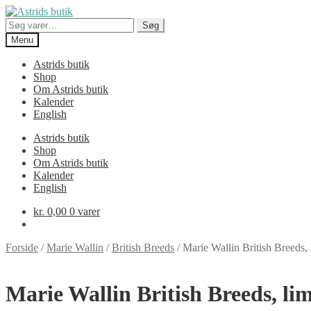
Spring
Spring
til
til
Søg
Søg
navigation
indhold
efter:
Menu
Astrids butik
Shop
Om Astrids butik
Kalender
English
Astrids butik
Shop
Om Astrids butik
Kalender
English
kr.
0,00
0 varer
Forside
/
Marie Wallin
/
British Breeds
/
Marie Wallin British Breeds,
Marie Wallin British Breeds, li