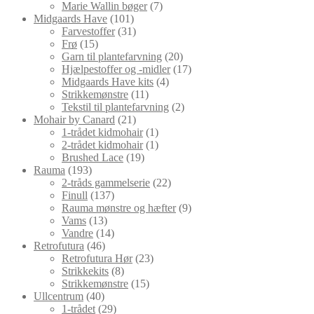
varer
7
Marie Wallin bøger
7
101
varer
Midgaards Have
101
varer
31
Farvestoffer
31
15
varer
Frø
15
varer
20
Garn til plantefarvning
20
varer
17
Hjælpestoffer og -midler
17
4
varer
Midgaards Have kits
4
11
varer
Strikkemønstre
11
varer
2
Tekstil til plantefarvning
2
21
varer
Mohair by Canard
21
varer
1
1-trådet kidmohair
1
vare
1
2-trådet kidmohair
1
19
vare
Brushed Lace
19
193
varer
Rauma
193
varer
22
2-tråds gammelserie
22
137
varer
Finull
137
varer
9
Rauma mønstre og hæfter
9
13
varer
Vams
13
varer
14
Vandre
14
46
varer
Retrofutura
46
varer
23
Retrofutura Hør
23
8
varer
Strikkekits
8
varer
15
Strikkemønstre
15
40
varer
Ullcentrum
40
varer
29
1-trådet
29