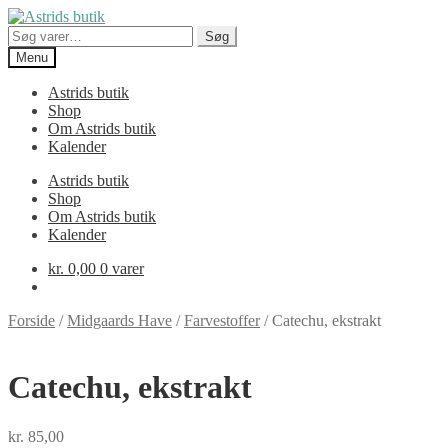
Spring
Spring
til
til
Søg
Søg
navigation
indhold
efter:
Menu
Astrids butik
Shop
Om Astrids butik
Kalender
Astrids butik
Shop
Om Astrids butik
Kalender
kr.
0,00
0 varer
Forside
/
Midgaards Have
/
Farvestoffer
/
Catechu, ekstrakt
Catechu, ekstrakt
kr.
85,00