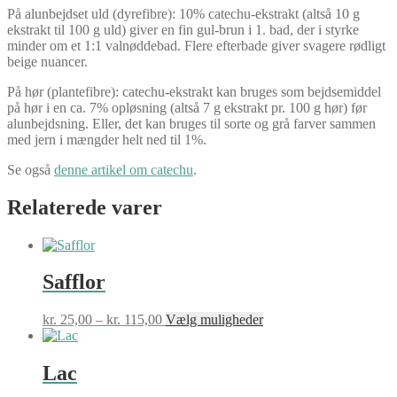
På alunbejdset uld (dyrefibre): 10% catechu-ekstrakt (altså 10 g
ekstrakt til 100 g uld) giver en fin gul-brun i 1. bad, der i styrke
minder om et 1:1 valnøddebad. Flere efterbade giver svagere rødligt
beige nuancer.
På hør (plantefibre): catechu-ekstrakt kan bruges som bejdsemiddel
på hør i en ca. 7% opløsning (altså 7 g ekstrakt pr. 100 g hør) før
alunbejdsning. Eller, det kan bruges til sorte og grå farver sammen
med jern i mængder helt ned til 1%.
Se også
denne artikel om catechu
.
Relaterede varer
Safflor
Prisinterval:
Dette
kr.
25,00
–
kr.
115,00
Vælg muligheder
kr. 25,00
vare
til
har
kr. 115,00
flere
Lac
varianter.