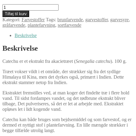
Catechu,
ekstrakt
Tilføj til kurv
antal
Kategori:
Farvestoffer
Tags:
brunfarvende
,
garvestoffer
,
garvesyre
,
gråfarvende
,
plantefarvning
,
sortfarvende
Beskrivelse
Beskrivelse
Catechu er et ekstrakt fra akacietræet (
Senegalia catechu
). 100 g.
Træet vokser vildt i et område, der strækker sig fra det sydlige
Himalaya til Kina, men det dyrkes også, primært i Indien. Dette
ekstrakt stammer netop fra Indien.
Ekstraktet fremstilles ved, at man koger det findelte træ i flere hold
vand. Til sidst fordampes vandet, og det rødbrune ekstrakt bliver
tilbage, Det pulveriseres, så det er let at arbejde med. Ekstraktet
opløses let i lidt kogende vand.
Catechu kan både bruges som bejdsemiddel og som farvestof, og er
dermed et nyttigt stof i plantefarvning. En lille mængde strækker i
begge tilfælde utrolig langt.