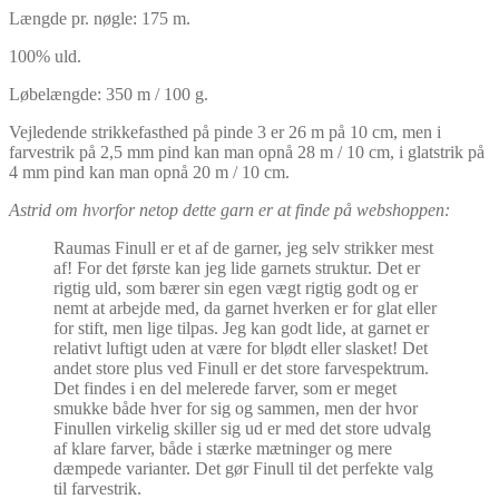
Længde pr. nøgle: 175 m.
100% uld.
Løbelængde: 350 m / 100 g.
Vejledende strikkefasthed på pinde 3 er 26 m på 10 cm, men i
farvestrik på 2,5 mm pind kan man opnå 28 m / 10 cm, i glatstrik på
4 mm pind kan man opnå 20 m / 10 cm.
Astrid om hvorfor netop dette garn er at finde på webshoppen:
Raumas Finull er et af de garner, jeg selv strikker mest
af! For det første kan jeg lide garnets struktur. Det er
rigtig uld, som bærer sin egen vægt rigtig godt og er
nemt at arbejde med, da garnet hverken er for glat eller
for stift, men lige tilpas. Jeg kan godt lide, at garnet er
relativt luftigt uden at være for blødt eller slasket! Det
andet store plus ved Finull er det store farvespektrum.
Det findes i en del melerede farver, som er meget
smukke både hver for sig og sammen, men der hvor
Finullen virkelig skiller sig ud er med det store udvalg
af klare farver, både i stærke mætninger og mere
dæmpede varianter. Det gør Finull til det perfekte valg
til farvestrik.