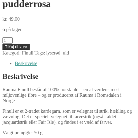
pudderrosa
kr.
49,00
6 på lager
Rauma
Finull,
Tilføj til kurv
4087
Kategori:
Finull
Tags:
lyserød
,
uld
pudderrosa
antal
Beskrivelse
Beskrivelse
Rauma Finull består af 100% norsk uld – en af verdens mest
miljøvenlige fibre – og er produceret af Rauma i Romsdalen i
Norge.
Finull er et 2-trådet kardegarn, som er velegnet til strik, hækling og
vævning. Det er specielt velegnet til farvestrik (også kaldet
jacquardstrik eller Fair Isle), og findes i et væld af farver.
Vægt pr. nøgle: 50 g.