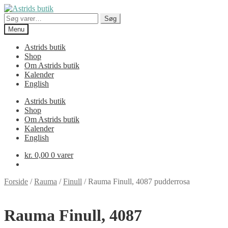
Spring
Spring
til
til
Søg
Søg
navigation
indhold
efter:
Menu
Astrids butik
Shop
Om Astrids butik
Kalender
English
Astrids butik
Shop
Om Astrids butik
Kalender
English
kr.
0,00
0 varer
Forside
/
Rauma
/
Finull
/
Rauma Finull, 4087 pudderrosa
Rauma Finull, 4087