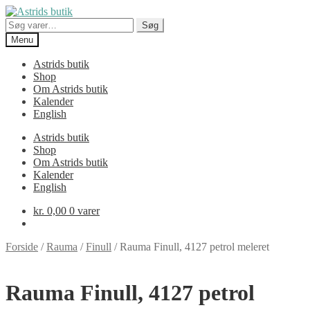
Spring
Spring
til
til
Søg
Søg
navigation
indhold
efter:
Menu
Astrids butik
Shop
Om Astrids butik
Kalender
English
Astrids butik
Shop
Om Astrids butik
Kalender
English
kr.
0,00
0 varer
Forside
/
Rauma
/
Finull
/
Rauma Finull, 4127 petrol meleret
Rauma Finull, 4127 petrol