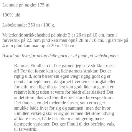
Længde pr. nøgle: 175 m.
100% uld.
Løbelængde: 350 m / 100 g.
Vejledende strikkefasthed på pinde 3 er 26 m på 10 cm, men i
farvestrik på 2,5 mm pind kan man opnå 28 m / 10 cm, i glatstrik på
4 mm pind kan man opnå 20 m / 10 cm.
Astrid om hvorfor netop dette garn er at finde på webshoppen:
Raumas Finull er et af de garner, jeg selv strikker mest
af! For det første kan jeg lide garnets struktur. Det er
rigtig uld, som bærer sin egen vægt rigtig godt og er
nemt at arbejde med, da garnet hverken er for glat eller
for stift, men lige tilpas. Jeg kan godt lide, at garnet er
relativt luftigt uden at være for blødt eller slasket! Det
andet store plus ved Finull er det store farvespektrum.
Det findes i en del melerede farver, som er meget
smukke både hver for sig og sammen, men der hvor
Finullen virkelig skiller sig ud er med det store udvalg
af klare farver, både i stærke mætninger og mere
dæmpede varianter. Det gør Finull til det perfekte valg
til farvestrik.