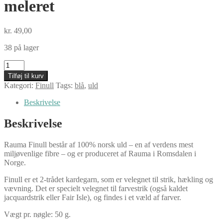
meleret
kr.
49,00
38 på lager
Rauma
Finull,
Tilføj til kurv
4127
Kategori:
Finull
Tags:
blå
,
uld
petrol
meleret
Beskrivelse
antal
Beskrivelse
Rauma Finull består af 100% norsk uld – en af verdens mest
miljøvenlige fibre – og er produceret af Rauma i Romsdalen i
Norge.
Finull er et 2-trådet kardegarn, som er velegnet til strik, hækling og
vævning. Det er specielt velegnet til farvestrik (også kaldet
jacquardstrik eller Fair Isle), og findes i et væld af farver.
Vægt pr. nøgle: 50 g.