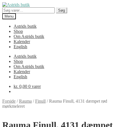
Spring
Spring
til
til
Søg
Søg
navigation
indhold
efter:
Menu
Astrids butik
Shop
Om Astrids butik
Kalender
English
Astrids butik
Shop
Om Astrids butik
Kalender
English
kr.
0,00
0 varer
Forside
/
Rauma
/
Finull
/
Rauma Finull, 4131 dæmpet rød
mørkmeleret
Rauma Finull, 4131 dæmpet