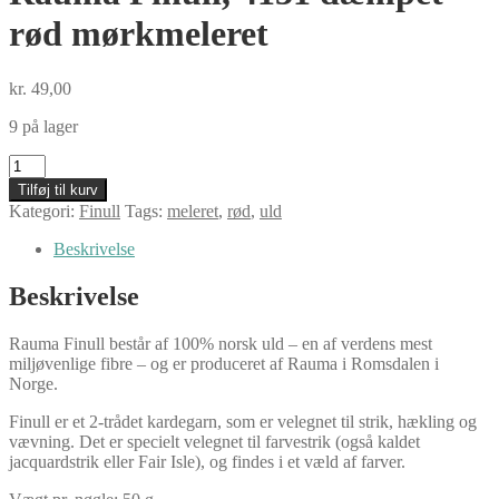
rød mørkmeleret
kr.
49,00
9 på lager
Rauma
Finull,
Tilføj til kurv
4131
Kategori:
Finull
Tags:
meleret
,
rød
,
uld
dæmpet
rød
Beskrivelse
mørkmeleret
antal
Beskrivelse
Rauma Finull består af 100% norsk uld – en af verdens mest
miljøvenlige fibre – og er produceret af Rauma i Romsdalen i
Norge.
Finull er et 2-trådet kardegarn, som er velegnet til strik, hækling og
vævning. Det er specielt velegnet til farvestrik (også kaldet
jacquardstrik eller Fair Isle), og findes i et væld af farver.