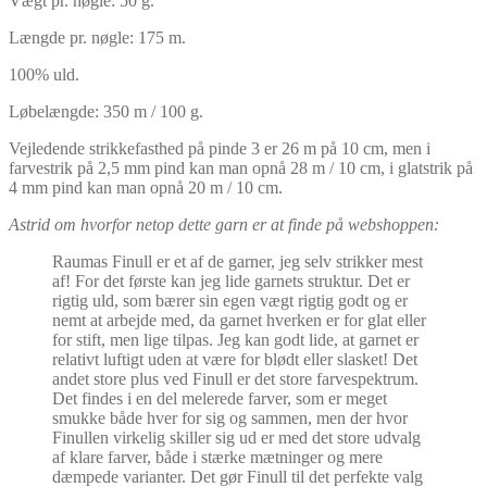
Vægt pr. nøgle: 50 g.
Længde pr. nøgle: 175 m.
100% uld.
Løbelængde: 350 m / 100 g.
Vejledende strikkefasthed på pinde 3 er 26 m på 10 cm, men i
farvestrik på 2,5 mm pind kan man opnå 28 m / 10 cm, i glatstrik på
4 mm pind kan man opnå 20 m / 10 cm.
Astrid om hvorfor netop dette garn er at finde på webshoppen:
Raumas Finull er et af de garner, jeg selv strikker mest
af! For det første kan jeg lide garnets struktur. Det er
rigtig uld, som bærer sin egen vægt rigtig godt og er
nemt at arbejde med, da garnet hverken er for glat eller
for stift, men lige tilpas. Jeg kan godt lide, at garnet er
relativt luftigt uden at være for blødt eller slasket! Det
andet store plus ved Finull er det store farvespektrum.
Det findes i en del melerede farver, som er meget
smukke både hver for sig og sammen, men der hvor
Finullen virkelig skiller sig ud er med det store udvalg
af klare farver, både i stærke mætninger og mere
dæmpede varianter. Det gør Finull til det perfekte valg