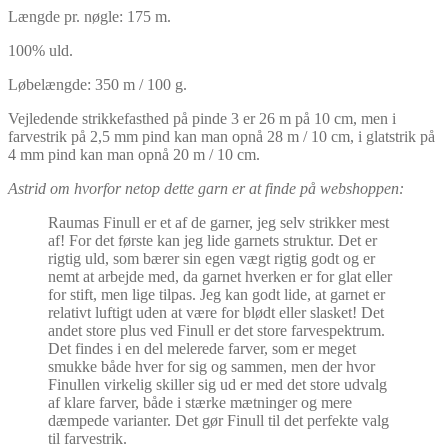
Længde pr. nøgle: 175 m.
100% uld.
Løbelængde: 350 m / 100 g.
Vejledende strikkefasthed på pinde 3 er 26 m på 10 cm, men i
farvestrik på 2,5 mm pind kan man opnå 28 m / 10 cm, i glatstrik på
4 mm pind kan man opnå 20 m / 10 cm.
Astrid om hvorfor netop dette garn er at finde på webshoppen:
Raumas Finull er et af de garner, jeg selv strikker mest
af! For det første kan jeg lide garnets struktur. Det er
rigtig uld, som bærer sin egen vægt rigtig godt og er
nemt at arbejde med, da garnet hverken er for glat eller
for stift, men lige tilpas. Jeg kan godt lide, at garnet er
relativt luftigt uden at være for blødt eller slasket! Det
andet store plus ved Finull er det store farvespektrum.
Det findes i en del melerede farver, som er meget
smukke både hver for sig og sammen, men der hvor
Finullen virkelig skiller sig ud er med det store udvalg
af klare farver, både i stærke mætninger og mere
dæmpede varianter. Det gør Finull til det perfekte valg
til farvestrik.