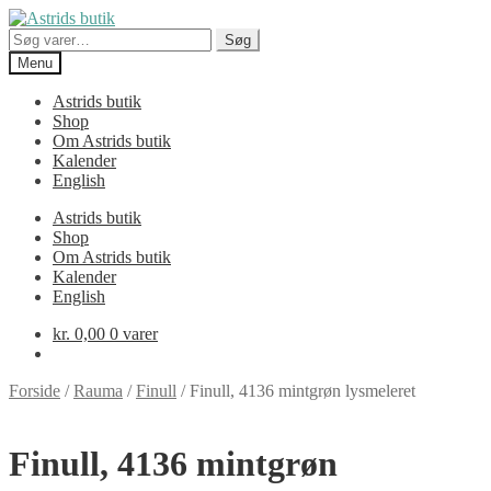
Spring
Spring
til
til
Søg
Søg
navigation
indhold
efter:
Menu
Astrids butik
Shop
Om Astrids butik
Kalender
English
Astrids butik
Shop
Om Astrids butik
Kalender
English
kr.
0,00
0 varer
Forside
/
Rauma
/
Finull
/
Finull, 4136 mintgrøn lysmeleret
Finull, 4136 mintgrøn