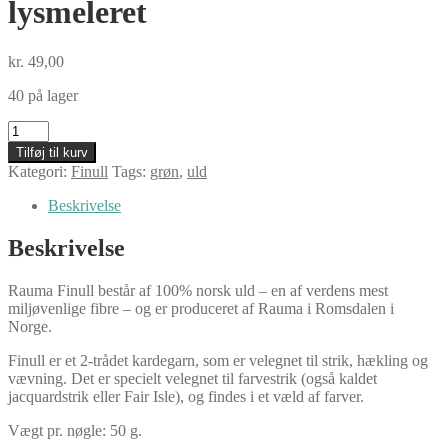
lysmeleret
kr.
49,00
40 på lager
Finull,
4136
Tilføj til kurv
mintgrøn
Kategori:
Finull
Tags:
grøn
,
uld
lysmeleret
antal
Beskrivelse
Beskrivelse
Rauma Finull består af 100% norsk uld – en af verdens mest
miljøvenlige fibre – og er produceret af Rauma i Romsdalen i
Norge.
Finull er et 2-trådet kardegarn, som er velegnet til strik, hækling og
vævning. Det er specielt velegnet til farvestrik (også kaldet
jacquardstrik eller Fair Isle), og findes i et væld af farver.
Vægt pr. nøgle: 50 g.