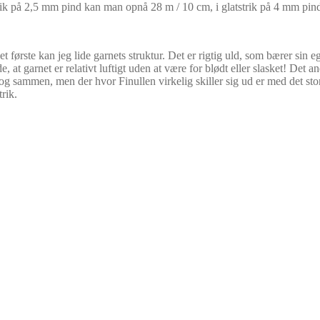
trik på 2,5 mm pind kan man opnå 28 m / 10 cm, i glatstrik på 4 mm pi
det første kan jeg lide garnets struktur. Det er rigtig uld, som bærer sin
ide, at garnet er relativt luftigt uden at være for blødt eller slasket! Det
og sammen, men der hvor Finullen virkelig skiller sig ud er med det sto
trik.