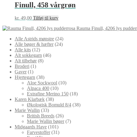
Finull, 458 vårgrøn
kr.
49,00
Tilføj til kurv
Rauma Finull, 4206 lys pudder
24
Alle Astrids mønstre
24
24
varer
Alle bøger & hæfter
24
12
varer
Alle kits
12
varer
46
Alt sokkegarn
46
8
varer
Alt tilbehør
8
1
varer
Broderi
1
1
vare
Gaver
1
vare
38
Hjertegarn
38
varer
10
Aloe Sockwool
10
10
varer
Alpaca 400
10
varer
18
Extrafine Merino 150
18
38
varer
Karen Klarbæk
38
varer
38
Økologisk Bomuld 8/4
38
33
varer
Marie Wallin
33
varer
26
British Breeds
26
varer
7
Marie Wallin bøger
7
101
varer
Midgaards Have
101
varer
31
Farvestoffer
31