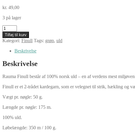
kr.
49,00
3 på lager
Finull,
454
Tilføj til kurv
limegrøn
Kategori:
Finull
Tags:
grøn
,
uld
antal
Beskrivelse
Beskrivelse
Rauma Finull består af 100% norsk uld – en af verdens mest miljøven
Finull er et 2-trådet kardegarn, som er velegnet til strik, hækling og væv
Vægt pr. nøgle: 50 g.
Længde pr. nøgle: 175 m.
100% uld.
Løbelængde: 350 m / 100 g.