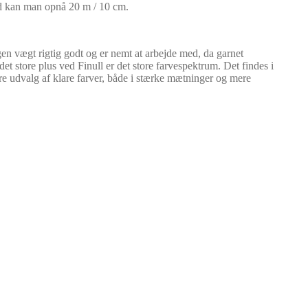
nd kan man opnå 20 m / 10 cm.
 egen vægt rigtig godt og er nemt at arbejde med, da garnet
 andet store plus ved Finull er det store farvespektrum. Det findes i
re udvalg af klare farver, både i stærke mætninger og mere