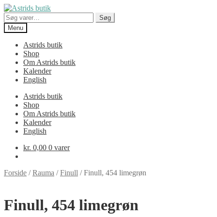
Spring
Spring
til
til
Søg
Søg
navigation
indhold
efter:
Menu
Astrids butik
Shop
Om Astrids butik
Kalender
English
Astrids butik
Shop
Om Astrids butik
Kalender
English
kr.
0,00
0 varer
Forside
/
Rauma
/
Finull
/
Finull, 454 limegrøn
Finull, 454 limegrøn