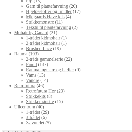
15
varer
Frø
15
varer
20
Garn til plantefarvning
20
varer
17
Hjælpestoffer og -midler
17
4
varer
Midgaards Have kits
4
11
varer
Strikkemønstre
11
varer
2
Tekstil til plantefarvning
2
21
varer
Mohair by Canard
21
varer
1
1-trådet kidmohair
1
vare
1
2-trådet kidmohair
1
19
vare
Brushed Lace
19
193
varer
Rauma
193
varer
22
2-tråds gammelserie
22
137
varer
Finull
137
varer
9
Rauma mønstre og hæfter
9
13
varer
Vams
13
varer
14
Vandre
14
46
varer
Retrofutura
46
varer
23
Retrofutura Hør
23
8
varer
Strikkekits
8
varer
15
Strikkemønstre
15
40
varer
Ullcentrum
40
varer
29
1-trådet
29
6
varer
3-trådet
6
varer
5
Z-tvundet
5
varer