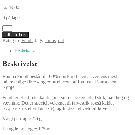
kr.
49,00
9 på lager
Rauma
Finull,
Tilføj til kurv
4605
Kategori:
Finull
Tags:
turkis
,
uld
turkis
antal
Beskrivelse
Beskrivelse
Rauma Finull består af 100% norsk uld – en af verdens mest
miljøvenlige fibre – og er produceret af Rauma i Romsdalen i
Norge.
Finull er et 2-trådet kardegarn, som er velegnet til strik, hækling og
vævning. Det er specielt velegnet til farvestrik (også kaldet
jacquardstrik eller Fair Isle), og findes i et væld af farver.
Vægt pr. nøgle: 50 g.
Længde pr. nøgle: 175 m.