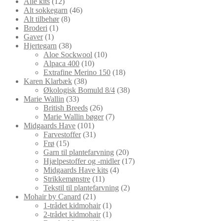
12
varer
Alle kits
12
varer
46
Alt sokkegarn
46
8
varer
Alt tilbehør
8
1
varer
Broderi
1
1
vare
Gaver
1
vare
38
Hjertegarn
38
varer
10
Aloe Sockwool
10
10
varer
Alpaca 400
10
varer
18
Extrafine Merino 150
18
38
varer
Karen Klarbæk
38
varer
38
Økologisk Bomuld 8/4
38
33
varer
Marie Wallin
33
varer
26
British Breeds
26
varer
7
Marie Wallin bøger
7
101
varer
Midgaards Have
101
varer
31
Farvestoffer
31
15
varer
Frø
15
varer
20
Garn til plantefarvning
20
varer
17
Hjælpestoffer og -midler
17
4
varer
Midgaards Have kits
4
11
varer
Strikkemønstre
11
varer
2
Tekstil til plantefarvning
2
21
varer
Mohair by Canard
21
varer
1
1-trådet kidmohair
1
vare
1
2-trådet kidmohair
1