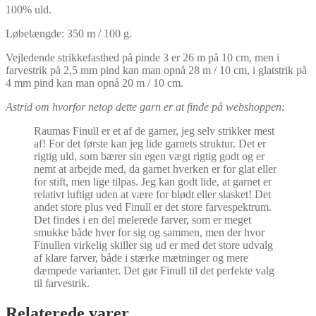
100% uld.
Løbelængde: 350 m / 100 g.
Vejledende strikkefasthed på pinde 3 er 26 m på 10 cm, men i
farvestrik på 2,5 mm pind kan man opnå 28 m / 10 cm, i glatstrik på
4 mm pind kan man opnå 20 m / 10 cm.
Astrid om hvorfor netop dette garn er at finde på webshoppen:
Raumas Finull er et af de garner, jeg selv strikker mest
af! For det første kan jeg lide garnets struktur. Det er
rigtig uld, som bærer sin egen vægt rigtig godt og er
nemt at arbejde med, da garnet hverken er for glat eller
for stift, men lige tilpas. Jeg kan godt lide, at garnet er
relativt luftigt uden at være for blødt eller slasket! Det
andet store plus ved Finull er det store farvespektrum.
Det findes i en del melerede farver, som er meget
smukke både hver for sig og sammen, men der hvor
Finullen virkelig skiller sig ud er med det store udvalg
af klare farver, både i stærke mætninger og mere
dæmpede varianter. Det gør Finull til det perfekte valg
til farvestrik.
Relaterede varer