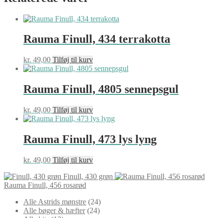
Rauma Finull, 434 terrakotta
kr.
49,00
Tilføj til kurv
Rauma Finull, 4805 sennepsgul
kr.
49,00
Tilføj til kurv
Rauma Finull, 473 lys lyng
kr.
49,00
Tilføj til kurv
Finull, 430 grøn
Rauma Finull, 456 rosarød
24
Alle Astrids mønstre
24
24
varer
Alle bøger & hæfter
24