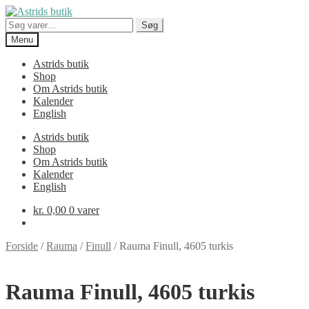
Spring
Spring
til
til
Søg
Søg
navigation
indhold
efter:
Menu
Astrids butik
Shop
Om Astrids butik
Kalender
English
Astrids butik
Shop
Om Astrids butik
Kalender
English
kr.
0,00
0 varer
Forside
/
Rauma
/
Finull
/
Rauma Finull, 4605 turkis
Rauma Finull, 4605 turkis