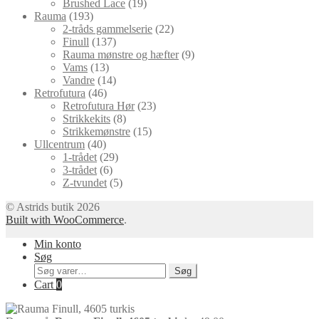
19
vare
Brushed Lace
19
193
varer
Rauma
193
varer
22
2-tråds gammelserie
22
137
varer
Finull
137
varer
9
Rauma mønstre og hæfter
9
13
varer
Vams
13
varer
14
Vandre
14
46
varer
Retrofutura
46
varer
23
Retrofutura Hør
23
8
varer
Strikkekits
8
varer
15
Strikkemønstre
15
40
varer
Ullcentrum
40
varer
29
1-trådet
29
6
varer
3-trådet
6
varer
5
Z-tvundet
5
varer
© Astrids butik 2026
Built with WooCommerce
.
Min konto
Søg
Søg
Søg
efter:
Cart
0