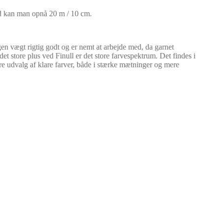
nd kan man opnå 20 m / 10 cm.
 egen vægt rigtig godt og er nemt at arbejde med, da garnet
 andet store plus ved Finull er det store farvespektrum. Det findes i
re udvalg af klare farver, både i stærke mætninger og mere