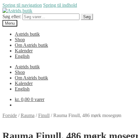
Spring til navigation
Spring til indhold
Søg efter:
Søg
Menu
Astrids butik
Shop
Om Astrids butik
Kalender
English
Astrids butik
Shop
Om Astrids butik
Kalender
English
kr.
0,00
0 varer
Forside
/
Rauma
/
Finull
/
Rauma Finull, 486 mørk mosegrøn
Rauma Finull, 486 mørk moseg