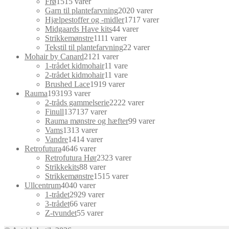
Frø
15
15 varer
Garn til plantefarvning
20
20 varer
Hjælpestoffer og -midler
17
17 varer
Midgaards Have kits
4
4 varer
Strikkemønstre
11
11 varer
Tekstil til plantefarvning
2
2 varer
Mohair by Canard
21
21 varer
1-trådet kidmohair
1
1 vare
2-trådet kidmohair
1
1 vare
Brushed Lace
19
19 varer
Rauma
193
193 varer
2-tråds gammelserie
22
22 varer
Finull
137
137 varer
Rauma mønstre og hæfter
9
9 varer
Vams
13
13 varer
Vandre
14
14 varer
Retrofutura
46
46 varer
Retrofutura Hør
23
23 varer
Strikkekits
8
8 varer
Strikkemønstre
15
15 varer
Ullcentrum
40
40 varer
1-trådet
29
29 varer
3-trådet
6
6 varer
Z-tvundet
5
5 varer