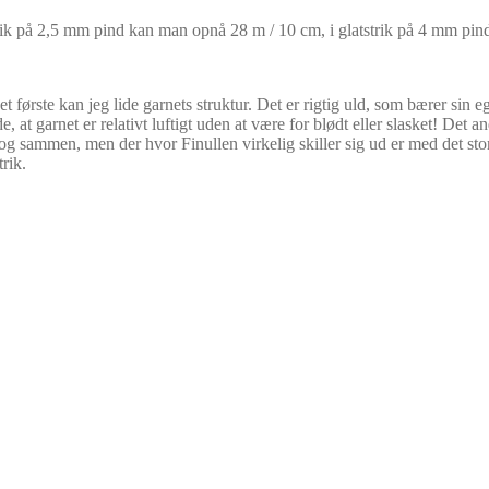
trik på 2,5 mm pind kan man opnå 28 m / 10 cm, i glatstrik på 4 mm pi
det første kan jeg lide garnets struktur. Det er rigtig uld, som bærer sin
ide, at garnet er relativt luftigt uden at være for blødt eller slasket! Det
og sammen, men der hvor Finullen virkelig skiller sig ud er med det sto
trik.