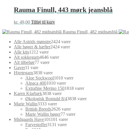
Rauma Finull, 443 mørk jeansblå
kr.
49,00
Tilføj til kurv
Rauma Finull, 482 midnatsblå
Alle Astrids mønstre
24
24 varer
Alle bøger & hæfter
24
24 varer
Alle kits
12
12 varer
Alt sokkegarn
46
46 varer
Alt tilbehør
7
7 varer
Gaver
1
1 vare
Hjertegarn
38
38 varer
Aloe Sockwool
10
10 varer
Alpaca 400
10
10 varer
Extrafine Merino 150
18
18 varer
Karen Klarbæk
38
38 varer
Økologisk Bomuld 8/4
38
38 varer
Marie Wallin
33
33 varer
British Breeds
26
26 varer
Marie Wallin bøger
7
7 varer
Midgaards Have
101
101 varer
Farvestoffer
31
31 varer