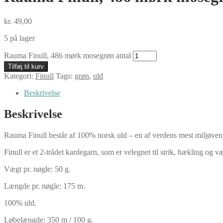
kr.
49,00
5 på lager
Rauma Finull, 486 mørk mosegrøn antal
Tilføj til kurv
Kategori:
Finull
Tags:
grøn
,
uld
Beskrivelse
Beskrivelse
Rauma Finull består af 100% norsk uld – en af verdens mest miljøven
Finull er et 2-trådet kardegarn, som er velegnet til strik, hækling og væv
Vægt pr. nøgle: 50 g.
Længde pr. nøgle: 175 m.
100% uld.
Løbelængde: 350 m / 100 g.