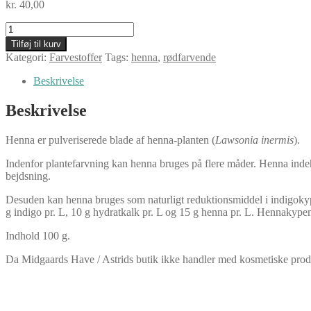
kr.
40,00
Henna,
100
Tilføj til kurv
g
Kategori:
Farvestoffer
Tags:
henna
,
rødfarvende
antal
Beskrivelse
Beskrivelse
Henna er pulveriserede blade af henna-planten (
Lawsonia inermis
).
Indenfor plantefarvning kan henna bruges på flere måder. Henna indehol
bejdsning.
Desuden kan henna bruges som naturligt reduktionsmiddel i indigoky
g indigo pr. L, 10 g hydratkalk pr. L og 15 g henna pr. L. Hennakype
Indhold 100 g.
Da Midgaards Have / Astrids butik ikke handler med kosmetiske produk