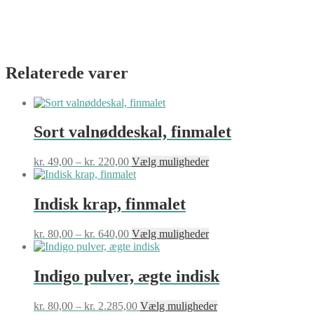
Relaterede varer
Sort valnøddeskal, finmalet
Prisinterval:
Dette
kr.
49,00
–
kr.
220,00
Vælg muligheder
kr. 49,00
vare
til
har
kr. 220,00
flere
Indisk krap, finmalet
varianter.
Mulighederne
Prisinterval:
Dette
kr.
80,00
–
kr.
640,00
Vælg muligheder
kan
kr. 80,00
vare
vælges
til
har
på
kr. 640,00
flere
Indigo pulver, ægte indisk
varesiden
varianter.
Mulighederne
Prisinterval:
Dette
kr.
80,00
–
kr.
2.285,00
Vælg muligheder
kan