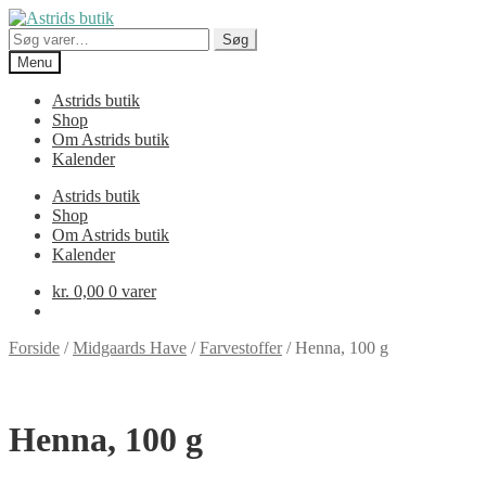
Spring
Spring
til
til
Søg
Søg
navigation
indhold
efter:
Menu
Astrids butik
Shop
Om Astrids butik
Kalender
Astrids butik
Shop
Om Astrids butik
Kalender
kr.
0,00
0 varer
Forside
/
Midgaards Have
/
Farvestoffer
/
Henna, 100 g
Henna, 100 g