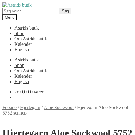
Spring
Spring
til
til
Søg
Søg
navigation
indhold
efter:
Menu
Astrids butik
Shop
Om Astrids butik
Kalender
English
Astrids butik
Shop
Om Astrids butik
Kalender
English
kr.
0,00
0 varer
Forside
/
Hjertegarn
/
Aloe Sockwool
/
Hjertegarn Aloe Sockwool
5752 sennep
Hjertegarn Aloe Sockwool 5752