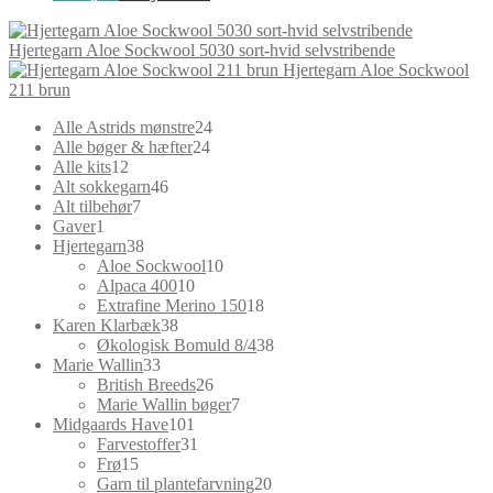
Hjertegarn Aloe Sockwool 5030 sort-hvid selvstribende
Hjertegarn Aloe Sockwool
211 brun
24
Alle Astrids mønstre
24
24
varer
Alle bøger & hæfter
24
12
varer
Alle kits
12
varer
46
Alt sokkegarn
46
7
varer
Alt tilbehør
7
1
varer
Gaver
1
vare
38
Hjertegarn
38
varer
10
Aloe Sockwool
10
10
varer
Alpaca 400
10
varer
18
Extrafine Merino 150
18
38
varer
Karen Klarbæk
38
varer
38
Økologisk Bomuld 8/4
38
33
varer
Marie Wallin
33
varer
26
British Breeds
26
varer
7
Marie Wallin bøger
7
101
varer
Midgaards Have
101
varer
31
Farvestoffer
31
15
varer
Frø
15
varer
20
Garn til plantefarvning
20