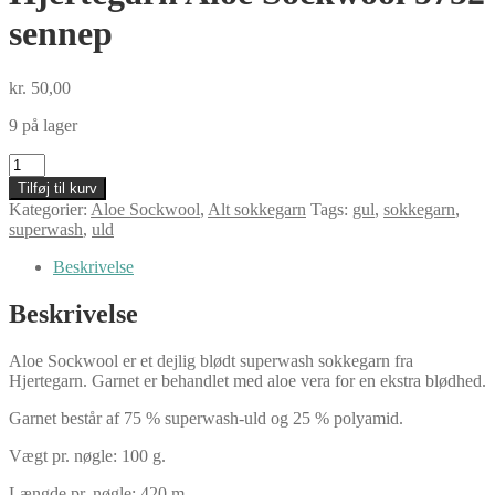
sennep
kr.
50,00
9 på lager
Hjertegarn
Aloe
Tilføj til kurv
Sockwool
Kategorier:
Aloe Sockwool
,
Alt sokkegarn
Tags:
gul
,
sokkegarn
,
5752
superwash
,
uld
sennep
antal
Beskrivelse
Beskrivelse
Aloe Sockwool er et dejlig blødt superwash sokkegarn fra
Hjertegarn. Garnet er behandlet med aloe vera for en ekstra blødhed.
Garnet består af 75 % superwash-uld og 25 % polyamid.
Vægt pr. nøgle: 100 g.
Længde pr. nøgle: 420 m.