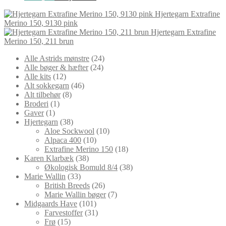
Hjertegarn Extrafine
Merino 150, 9130 pink
Hjertegarn Extrafine
Merino 150, 211 brun
24
Alle Astrids mønstre
24
24
varer
Alle bøger & hæfter
24
12
varer
Alle kits
12
varer
46
Alt sokkegarn
46
8
varer
Alt tilbehør
8
1
varer
Broderi
1
1
vare
Gaver
1
vare
38
Hjertegarn
38
varer
10
Aloe Sockwool
10
10
varer
Alpaca 400
10
varer
18
Extrafine Merino 150
18
38
varer
Karen Klarbæk
38
varer
38
Økologisk Bomuld 8/4
38
33
varer
Marie Wallin
33
varer
26
British Breeds
26
varer
7
Marie Wallin bøger
7
101
varer
Midgaards Have
101
varer
31
Farvestoffer
31
15
varer
Frø
15