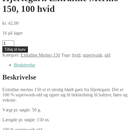
150, 100 hvid
kr.
42,00
16 på lager
Hjertegarn
Extrafine
Tilføj til kurv
Merino
Kategori:
Extrafine Merino 150
Tags:
hvid
,
superwash
,
uld
150,
100
Beskrivelse
hvid
antal
Beskrivelse
Extrafine merino 150 er et utrolig blødt garn fra Hjertegarn. Det er
100 % superwash-uld og egner sig til beklædning til babyer, børn og
voksne.
Vægt pr. nøgle: 50 g.
Længde pr. nøgle: 150 m.
100 % superwash-uld.