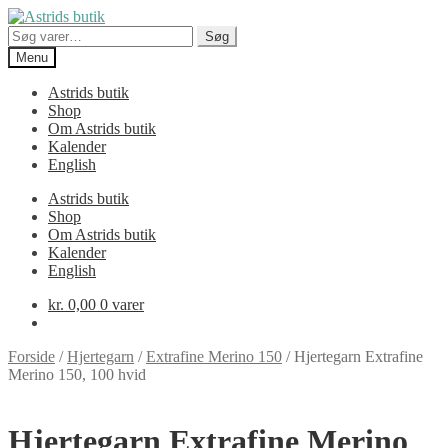
Spring
Spring
til
til
Søg
Søg
navigation
indhold
efter:
Menu
Astrids butik
Shop
Om Astrids butik
Kalender
English
Astrids butik
Shop
Om Astrids butik
Kalender
English
kr.
0,00
0 varer
Forside
/
Hjertegarn
/
Extrafine Merino 150
/
Hjertegarn Extrafine
Merino 150, 100 hvid
Hjertegarn Extrafine Merino