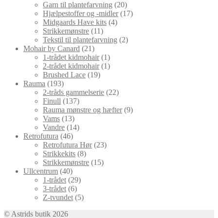
varer
20
Garn til plantefarvning
20
varer
17
Hjælpestoffer og -midler
17
4
varer
Midgaards Have kits
4
11
varer
Strikkemønstre
11
varer
2
Tekstil til plantefarvning
2
21
varer
Mohair by Canard
21
varer
1
1-trådet kidmohair
1
vare
1
2-trådet kidmohair
1
19
vare
Brushed Lace
19
193
varer
Rauma
193
varer
22
2-tråds gammelserie
22
137
varer
Finull
137
varer
9
Rauma mønstre og hæfter
9
13
varer
Vams
13
varer
14
Vandre
14
46
varer
Retrofutura
46
varer
23
Retrofutura Hør
23
8
varer
Strikkekits
8
varer
15
Strikkemønstre
15
40
varer
Ullcentrum
40
varer
29
1-trådet
29
6
varer
3-trådet
6
varer
5
Z-tvundet
5
varer
© Astrids butik 2026