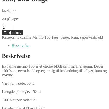
kr.
42,00
20 på lager
Hjertegarn
Extrafine
Tilføj til kurv
Merino
Kategori:
Extrafine Merino 150
Tags:
beige
,
brun
,
superwash
,
uld
150,
282
Beskrivelse
beige
antal
Beskrivelse
Extrafine merino 150 er et utrolig blødt garn fra Hjertegarn. Det er
100 % superwash-uld og egner sig til beklædning til babyer, børn og
voksne.
Vægt pr. nøgle: 50 g.
Længde pr. nøgle: 150 m.
100 % superwash-uld.
Løbelængde: 420 m / 100 g.