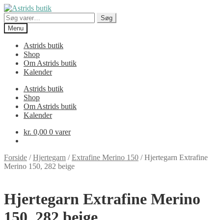
Spring
Spring
til
til
Søg
Søg
navigation
indhold
efter:
Menu
Astrids butik
Shop
Om Astrids butik
Kalender
Astrids butik
Shop
Om Astrids butik
Kalender
kr.
0,00
0 varer
Forside
/
Hjertegarn
/
Extrafine Merino 150
/
Hjertegarn Extrafine
Merino 150, 282 beige
Hjertegarn Extrafine Merino
150, 282 beige