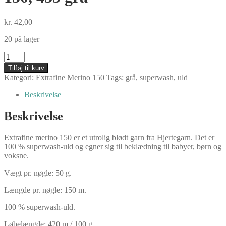
kr.
42,00
20 på lager
Hjertegarn
Extrafine
Tilføj til kurv
Merino
Kategori:
Extrafine Merino 150
Tags:
grå
,
superwash
,
uld
150,
435
Beskrivelse
grå
antal
Beskrivelse
Extrafine merino 150 er et utrolig blødt garn fra Hjertegarn. Det er
100 % superwash-uld og egner sig til beklædning til babyer, børn og
voksne.
Vægt pr. nøgle: 50 g.
Længde pr. nøgle: 150 m.
100 % superwash-uld.
Løbelængde: 420 m / 100 g.