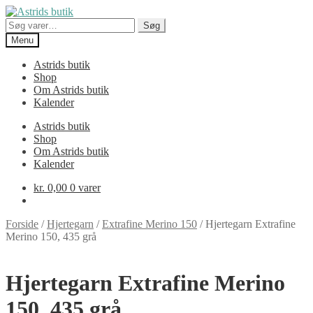
Spring
Spring
til
til
Søg
Søg
navigation
indhold
efter:
Menu
Astrids butik
Shop
Om Astrids butik
Kalender
Astrids butik
Shop
Om Astrids butik
Kalender
kr.
0,00
0 varer
Forside
/
Hjertegarn
/
Extrafine Merino 150
/
Hjertegarn Extrafine
Merino 150, 435 grå
Hjertegarn Extrafine Merino
150, 435 grå