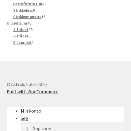
varer
23
Retrofutura Hør
23
8
varer
Strikkekits
8
varer
15
Strikkemønstre
15
40
varer
Ullcentrum
40
varer
29
1-trådet
29
6
varer
3-trådet
6
varer
5
Z-tvundet
5
varer
© Astrids butik 2026
Built with WooCommerce
.
Min konto
Søg
Søg
Søg