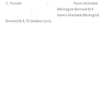
Forside
Karen Klarbæk
Om Astrids butik
Økologisk Bomuld 8/4
Karen Klarbæk Økologisk
Kalender
Bomuld 8/4, 76 Golden Curry
English