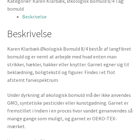
Kategorier:
Karen Klarbæk
,
Økologisk Bomuld 8/4
Tag:
76
bomuld
Golden
Beskrivelse
Curry
antal
Beskrivelse
Karen Klarbæk Økologisk Bomuld 8/4 består af langfibret
bomuld og er nemt at arbejde med hvad enten man
strikker, hækler, hakker eller knytter. Garnet egner sig til
beklædning, boligtekstil og figurer. Findes i et flot
afstemt farvespektrum.
Under dyrkning af økologisk bomuld må der ikke anvendes
GMO, syntetiske pesticider eller kunstgødning. Garnet er
fremstillet i Indien i en proces hvor vandet genanvendes så
mange gange som muligt, og garnet er OEKO-TEX-
mærket.