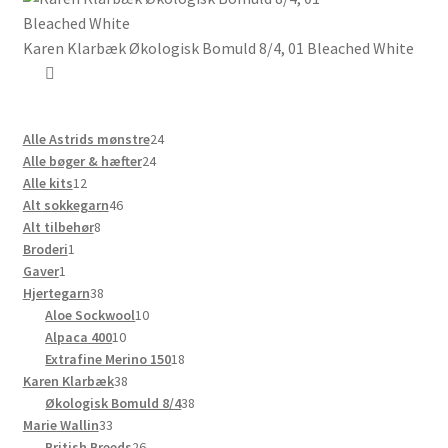
Karen Klarbæk Økologisk Bomuld 8/4, 01 Bleached White
24
Alle Astrids mønstre
24
24
varer
Alle bøger & hæfter
24
12
varer
Alle kits
12
varer
46
Alt sokkegarn
46
8
varer
Alt tilbehør
8
1
varer
Broderi
1
1
vare
Gaver
1
vare
38
Hjertegarn
38
varer
10
Aloe Sockwool
10
10
varer
Alpaca 400
10
varer
18
Extrafine Merino 150
18
38
varer
Karen Klarbæk
38
varer
38
Økologisk Bomuld 8/4
38
33
varer
Marie Wallin
33
varer
26
British Breeds
26