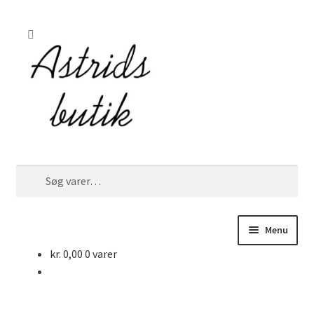
Spring
Spring
Søg
til
til
navigation
indhold
Søg
efter:
Menu
kr.
0,00
0 varer
Astrids butik
Shop