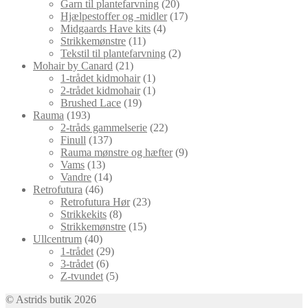
varer
20
Garn til plantefarvning
20
varer
17
Hjælpestoffer og -midler
17
4
varer
Midgaards Have kits
4
11
varer
Strikkemønstre
11
varer
2
Tekstil til plantefarvning
2
21
varer
Mohair by Canard
21
varer
1
1-trådet kidmohair
1
vare
1
2-trådet kidmohair
1
19
vare
Brushed Lace
19
193
varer
Rauma
193
varer
22
2-tråds gammelserie
22
137
varer
Finull
137
varer
9
Rauma mønstre og hæfter
9
13
varer
Vams
13
varer
14
Vandre
14
46
varer
Retrofutura
46
varer
23
Retrofutura Hør
23
8
varer
Strikkekits
8
varer
15
Strikkemønstre
15
40
varer
Ullcentrum
40
varer
29
1-trådet
29
6
varer
3-trådet
6
varer
5
Z-tvundet
5
varer
© Astrids butik 2026