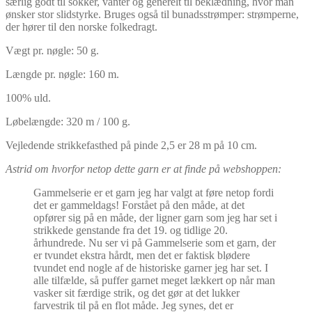
særlig godt til sokker, vanter og generelt til beklædning, hvor man
ønsker stor slidstyrke. Bruges også til bunadsstrømper: strømperne,
der hører til den norske folkedragt.
Vægt pr. nøgle: 50 g.
Længde pr. nøgle: 160 m.
100% uld.
Løbelængde: 320 m / 100 g.
Vejledende strikkefasthed på pinde 2,5 er 28 m på 10 cm.
Astrid om hvorfor netop dette garn er at finde på webshoppen:
Gammelserie er et garn jeg har valgt at føre netop fordi
det er gammeldags! Forstået på den måde, at det
opfører sig på en måde, der ligner garn som jeg har set i
strikkede genstande fra det 19. og tidlige 20.
århundrede. Nu ser vi på Gammelserie som et garn, der
er tvundet ekstra hårdt, men det er faktisk blødere
tvundet end nogle af de historiske garner jeg har set. I
alle tilfælde, så puffer garnet meget lækkert op når man
vasker sit færdige strik, og det gør at det lukker
farvestrik til på en flot måde. Jeg synes, det er