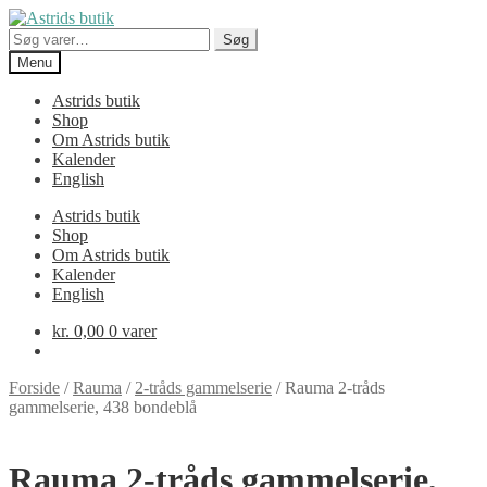
Spring
Spring
til
til
Søg
Søg
navigation
indhold
efter:
Menu
Astrids butik
Shop
Om Astrids butik
Kalender
English
Astrids butik
Shop
Om Astrids butik
Kalender
English
kr.
0,00
0 varer
Forside
/
Rauma
/
2-tråds gammelserie
/
Rauma 2-tråds
gammelserie, 438 bondeblå
Rauma 2-tråds gammelserie,