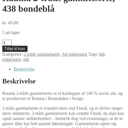
438 bondeblå
kr.
49,00
5 på lager
Rauma
2-
Tilføj til kurv
tråds
Kategorier:
2-tråds gammelserie
,
Alt sokkegarn
Tags:
blå
,
gammelserie,
sokkegarn
,
uld
438
bondeblå
Beskrivelse
antal
Beskrivelse
Rauma 2-tråds gammelserie er et kardegarn af 100 % norsk uld, og
er produceret af Rauma i Romsdalen i Norge.
2-tråds gammelserie er tvundet mere end Finull, og er derfor meget
mere slidstærkt. 2-tråds gammelserie kan erstatte Finull, da man kan
opnå samme strikkefasthed – bemærk dog ved erstatninger, at de to
garner ikke har helt samme løbelængde. Gammelserie egner sig