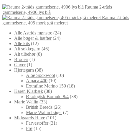
Rauma 2-tråds
gammelserie, 4906 lys blå
Rauma 2-tråds
gammelserie, 405 mørk grå meleret
24
Alle Astrids mønstre
24
24
varer
Alle bøger & hæfter
24
12
varer
Alle kits
12
varer
46
Alt sokkegarn
46
8
varer
Alt tilbehør
8
1
varer
Broderi
1
1
vare
Gaver
1
vare
38
Hjertegarn
38
varer
10
Aloe Sockwool
10
10
varer
Alpaca 400
10
varer
18
Extrafine Merino 150
18
38
varer
Karen Klarbæk
38
varer
38
Økologisk Bomuld 8/4
38
33
varer
Marie Wallin
33
varer
26
British Breeds
26
varer
7
Marie Wallin bøger
7
101
varer
Midgaards Have
101
varer
31
Farvestoffer
31
15
varer
Frø
15