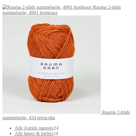
Rauma 2-tråds
gammelserie, 4901 bordeaux
Rauma 2-tråds
gammelserie, 434 terracotta
24
Alle Astrids mønstre
24
24
varer
Alle bøger & hæfter
24