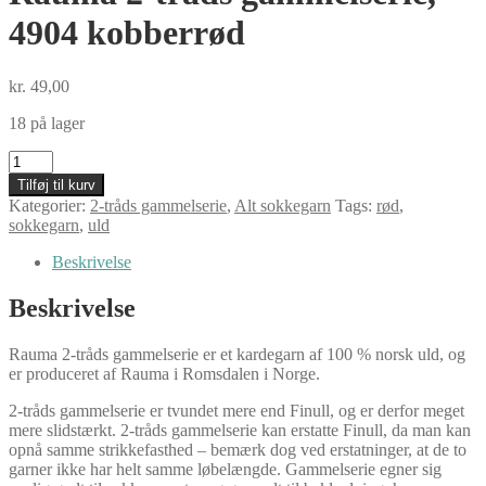
4904 kobberrød
kr.
49,00
18 på lager
Rauma
2-
Tilføj til kurv
tråds
Kategorier:
2-tråds gammelserie
,
Alt sokkegarn
Tags:
rød
,
gammelserie,
sokkegarn
,
uld
4904
kobberrød
Beskrivelse
antal
Beskrivelse
Rauma 2-tråds gammelserie er et kardegarn af 100 % norsk uld, og
er produceret af Rauma i Romsdalen i Norge.
2-tråds gammelserie er tvundet mere end Finull, og er derfor meget
mere slidstærkt. 2-tråds gammelserie kan erstatte Finull, da man kan
opnå samme strikkefasthed – bemærk dog ved erstatninger, at de to
garner ikke har helt samme løbelængde. Gammelserie egner sig