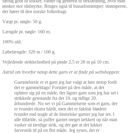
særlig godt til sokker, vanter og generelt til beklædning, hvor man
ønsker stor slidstyrke. Bruges også til bunadsstrømper: strømperne,
der hører til den norske folkedragt.
Vægt pr. nøgle: 50 g.
Længde pr. nøgle: 160 m.
100% uld.
Løbelængde: 320 m / 100 g.
Vejledende strikkefasthed på pinde 2,5 er 28 m på 10 cm.
Astrid om hvorfor netop dette garn er at finde på webshoppen:
Gammelserie er et garn jeg har valgt at føre netop fordi
det er gammeldags! Forstået på den måde, at det
opfører sig på en måde, der ligner garn som jeg har set i
strikkede genstande fra det 19. og tidlige 20.
århundrede. Nu ser vi på Gammelserie som et garn, der
er tvundet ekstra hårdt, men det er faktisk blødere
tvundet end nogle af de historiske garner jeg har set. I
alle tilfælde, så puffer garnet meget lækkert op når man
vasker sit færdige strik, og det gør at det lukker
farvestrik til på en flot måde. Jeg synes, det er