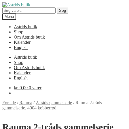
Spring
Spring
til
til
Søg
Søg
navigation
indhold
efter:
Menu
Astrids butik
Shop
Om Astrids butik
Kalender
English
Astrids butik
Shop
Om Astrids butik
Kalender
English
kr.
0,00
0 varer
Forside
/
Rauma
/
2-tråds gammelserie
/
Rauma 2-tråds
gammelserie, 4904 kobberrød
Rauma 2-tråds gammelserie,