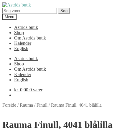
Spring
Spring
til
til
Søg
Søg
navigation
indhold
efter:
Menu
Astrids butik
Shop
Om Astrids butik
Kalender
English
Astrids butik
Shop
Om Astrids butik
Kalender
English
kr.
0,00
0 varer
Forside
/
Rauma
/
Finull
/
Rauma Finull, 4041 blålilla
Rauma Finull, 4041 blålilla