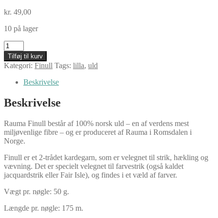
kr.
49,00
10 på lager
Rauma
Finull,
Tilføj til kurv
4041
Kategori:
Finull
Tags:
lilla
,
uld
blålilla
antal
Beskrivelse
Beskrivelse
Rauma Finull består af 100% norsk uld – en af verdens mest
miljøvenlige fibre – og er produceret af Rauma i Romsdalen i
Norge.
Finull er et 2-trådet kardegarn, som er velegnet til strik, hækling og
vævning. Det er specielt velegnet til farvestrik (også kaldet
jacquardstrik eller Fair Isle), og findes i et væld af farver.
Vægt pr. nøgle: 50 g.
Længde pr. nøgle: 175 m.