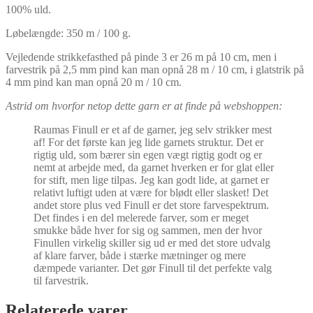
100% uld.
Løbelængde: 350 m / 100 g.
Vejledende strikkefasthed på pinde 3 er 26 m på 10 cm, men i
farvestrik på 2,5 mm pind kan man opnå 28 m / 10 cm, i glatstrik på
4 mm pind kan man opnå 20 m / 10 cm.
Astrid om hvorfor netop dette garn er at finde på webshoppen:
Raumas Finull er et af de garner, jeg selv strikker mest
af! For det første kan jeg lide garnets struktur. Det er
rigtig uld, som bærer sin egen vægt rigtig godt og er
nemt at arbejde med, da garnet hverken er for glat eller
for stift, men lige tilpas. Jeg kan godt lide, at garnet er
relativt luftigt uden at være for blødt eller slasket! Det
andet store plus ved Finull er det store farvespektrum.
Det findes i en del melerede farver, som er meget
smukke både hver for sig og sammen, men der hvor
Finullen virkelig skiller sig ud er med det store udvalg
af klare farver, både i stærke mætninger og mere
dæmpede varianter. Det gør Finull til det perfekte valg
til farvestrik.
Relaterede varer