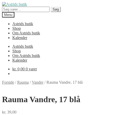
Spring
Spring
til
til
Søg
Søg
navigation
indhold
efter:
Menu
Astrids butik
Shop
Om Astrids butik
Kalender
Astrids butik
Shop
Om Astrids butik
Kalender
kr.
0,00
0 varer
Forside
/
Rauma
/
Vandre
/
Rauma Vandre, 17 blå
Rauma Vandre, 17 blå
kr.
39,00