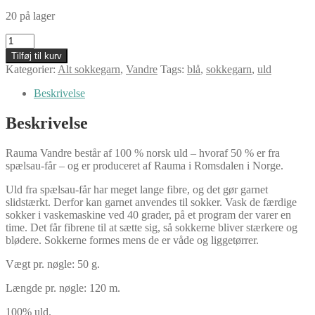
20 på lager
Rauma
Vandre,
Tilføj til kurv
17
Kategorier:
Alt sokkegarn
,
Vandre
Tags:
blå
,
sokkegarn
,
uld
blå
antal
Beskrivelse
Beskrivelse
Rauma Vandre består af 100 % norsk uld – hvoraf 50 % er fra
spælsau-får – og er produceret af Rauma i Romsdalen i Norge.
Uld fra spælsau-får har meget lange fibre, og det gør garnet
slidstærkt. Derfor kan garnet anvendes til sokker. Vask de færdige
sokker i vaskemaskine ved 40 grader, på et program der varer en
time. Det får fibrene til at sætte sig, så sokkerne bliver stærkere og
blødere. Sokkerne formes mens de er våde og liggetørrer.
Vægt pr. nøgle: 50 g.
Længde pr. nøgle: 120 m.
100% uld.