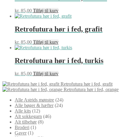
kr.
85,00
Tilføj til kurv
Retrofutura hør i fed, grafit
kr.
85,00
Tilføj til kurv
Retrofutura hør i fed, turkis
kr.
85,00
Tilføj til kurv
Retrofutura hør i fed, grafit
Retrofutura hør i fed, orange
24
Alle Astrids mønstre
24
24
varer
Alle bøger & hæfter
24
12
varer
Alle kits
12
varer
46
Alt sokkegarn
46
8
varer
Alt tilbehør
8
1
varer
Broderi
1
1
vare
Gaver
1