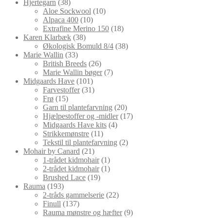
vare
38
Hjertegarn
38
varer
10
Aloe Sockwool
10
10
varer
Alpaca 400
10
varer
18
Extrafine Merino 150
18
38
varer
Karen Klarbæk
38
varer
38
Økologisk Bomuld 8/4
38
33
varer
Marie Wallin
33
varer
26
British Breeds
26
varer
7
Marie Wallin bøger
7
101
varer
Midgaards Have
101
varer
31
Farvestoffer
31
15
varer
Frø
15
varer
20
Garn til plantefarvning
20
varer
17
Hjælpestoffer og -midler
17
4
varer
Midgaards Have kits
4
11
varer
Strikkemønstre
11
varer
2
Tekstil til plantefarvning
2
21
varer
Mohair by Canard
21
varer
1
1-trådet kidmohair
1
vare
1
2-trådet kidmohair
1
19
vare
Brushed Lace
19
193
varer
Rauma
193
varer
22
2-tråds gammelserie
22
137
varer
Finull
137
varer
9
Rauma mønstre og hæfter
9