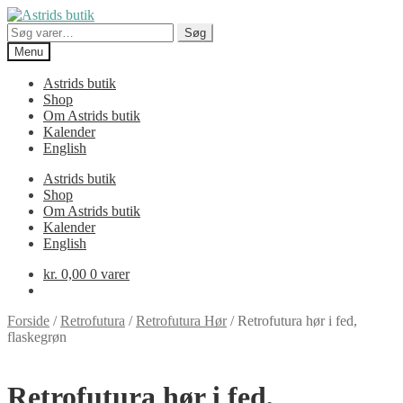
Spring
Spring
til
til
Søg
Søg
navigation
indhold
efter:
Menu
Astrids butik
Shop
Om Astrids butik
Kalender
English
Astrids butik
Shop
Om Astrids butik
Kalender
English
kr.
0,00
0 varer
Forside
/
Retrofutura
/
Retrofutura Hør
/
Retrofutura hør i fed,
flaskegrøn
Retrofutura hør i fed,