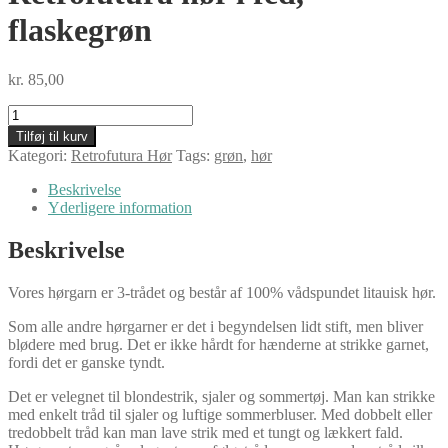
flaskegrøn
kr.
85,00
Retrofutura
hør
Tilføj til kurv
i
Kategori:
Retrofutura Hør
Tags:
grøn
,
hør
fed,
flaskegrøn
Beskrivelse
antal
Yderligere information
Beskrivelse
Vores hørgarn er 3-trådet og består af 100% vådspundet litauisk hør.
Som alle andre hørgarner er det i begyndelsen lidt stift, men bliver
blødere med brug. Det er ikke hårdt for hænderne at strikke garnet,
fordi det er ganske tyndt.
Det er velegnet til blondestrik, sjaler og sommertøj. Man kan strikke
med enkelt tråd til sjaler og luftige sommerbluser. Med dobbelt eller
tredobbelt tråd kan man lave strik med et tungt og lækkert fald.