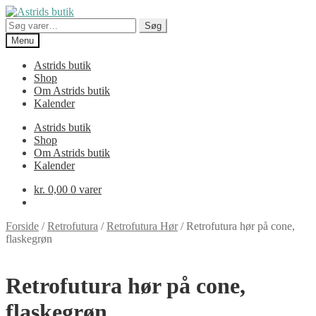
Spring
Spring
til
til
Søg
Søg
navigation
indhold
efter:
Menu
Astrids butik
Shop
Om Astrids butik
Kalender
Astrids butik
Shop
Om Astrids butik
Kalender
kr.
0,00
0 varer
Forside
/
Retrofutura
/
Retrofutura Hør
/
Retrofutura hør på cone,
flaskegrøn
Retrofutura hør på cone,
flaskegrøn