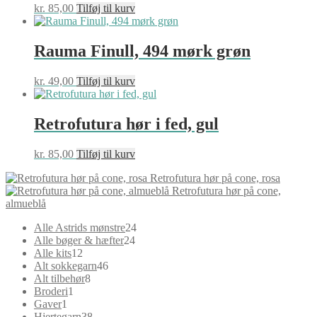
kr.
85,00
Tilføj til kurv
Rauma Finull, 494 mørk grøn
kr.
49,00
Tilføj til kurv
Retrofutura hør i fed, gul
kr.
85,00
Tilføj til kurv
Retrofutura hør på cone, rosa
Retrofutura hør på cone,
almueblå
24
Alle Astrids mønstre
24
24
varer
Alle bøger & hæfter
24
12
varer
Alle kits
12
varer
46
Alt sokkegarn
46
8
varer
Alt tilbehør
8
1
varer
Broderi
1
1
vare
Gaver
1
vare
38
Hjertegarn
38