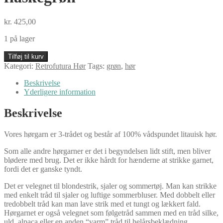
kr.
425,00
1 på lager
Retrofutura
Tilføj til kurv
hør
Kategori:
Retrofutura Hør
Tags:
grøn
,
hør
på
cone,
Beskrivelse
flaskegrøn
Yderligere information
antal
Beskrivelse
Vores hørgarn er 3-trådet og består af 100% vådspundet litauisk hør.
Som alle andre hørgarner er det i begyndelsen lidt stift, men bliver
blødere med brug. Det er ikke hårdt for hænderne at strikke garnet,
fordi det er ganske tyndt.
Det er velegnet til blondestrik, sjaler og sommertøj. Man kan strikke
med enkelt tråd til sjaler og luftige sommerbluser. Med dobbelt eller
tredobbelt tråd kan man lave strik med et tungt og lækkert fald.
Hørgarnet er også velegnet som følgetråd sammen med en tråd silke,
uld, alpaca eller en anden “varm” tråd til helårsbeklædning.