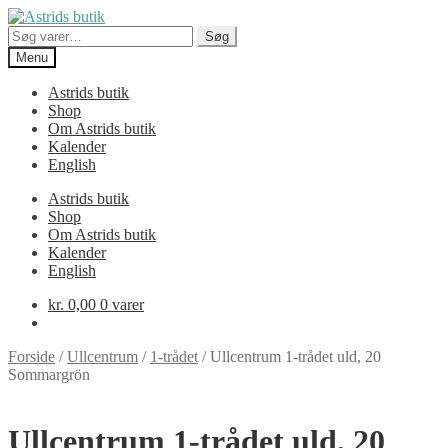
Spring
Spring
til
til
Søg
Søg
navigation
indhold
efter:
Menu
Astrids butik
Shop
Om Astrids butik
Kalender
English
Astrids butik
Shop
Om Astrids butik
Kalender
English
kr.
0,00
0 varer
Forside
/
Ullcentrum
/
1-trådet
/
Ullcentrum 1-trådet uld, 20
Sommargrön
Ullcentrum 1-trådet uld, 20