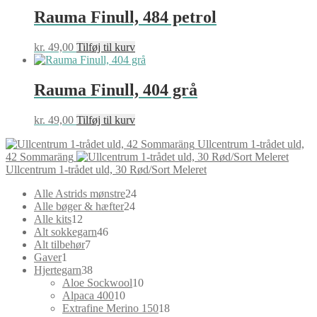
Rauma Finull, 484 petrol
kr.
49,00
Tilføj til kurv
Rauma Finull, 404 grå
kr.
49,00
Tilføj til kurv
Ullcentrum 1-trådet uld,
42 Sommaräng
Ullcentrum 1-trådet uld, 30 Rød/Sort Meleret
24
Alle Astrids mønstre
24
24
varer
Alle bøger & hæfter
24
12
varer
Alle kits
12
varer
46
Alt sokkegarn
46
7
varer
Alt tilbehør
7
1
varer
Gaver
1
vare
38
Hjertegarn
38
varer
10
Aloe Sockwool
10
10
varer
Alpaca 400
10
varer
18
Extrafine Merino 150
18