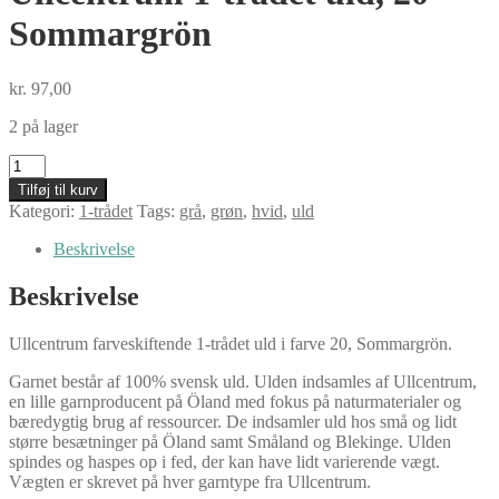
Sommargrön
kr.
97,00
2 på lager
Ullcentrum
1-
Tilføj til kurv
trådet
Kategori:
1-trådet
Tags:
grå
,
grøn
,
hvid
,
uld
uld,
20
Beskrivelse
Sommargrön
antal
Beskrivelse
Ullcentrum farveskiftende 1-trådet uld i farve 20, Sommargrön.
Garnet består af 100% svensk uld. Ulden indsamles af Ullcentrum,
en lille garnproducent på Öland med fokus på naturmaterialer og
bæredygtig brug af ressourcer. De indsamler uld hos små og lidt
større besætninger på Öland samt Småland og Blekinge. Ulden
spindes og haspes op i fed, der kan have lidt varierende vægt.
Vægten er skrevet på hver garntype fra Ullcentrum.