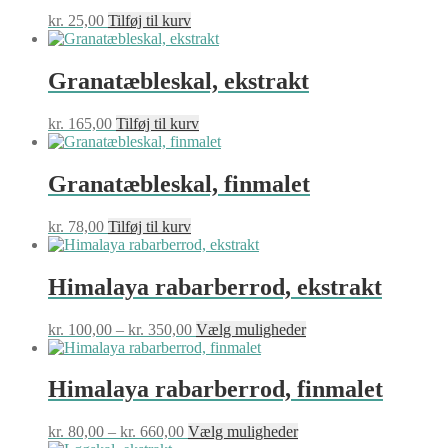
kr.
25,00
Tilføj til kurv
Granatæbleskal, ekstrakt
kr.
165,00
Tilføj til kurv
Granatæbleskal, finmalet
kr.
78,00
Tilføj til kurv
Himalaya rabarberrod, ekstrakt
Prisinterval:
Dette
kr.
100,00
–
kr.
350,00
Vælg muligheder
kr. 100,00
vare
til
har
kr. 350,00
flere
Himalaya rabarberrod, finmalet
varianter.
Mulighederne
Prisinterval:
Dette
kr.
80,00
–
kr.
660,00
Vælg muligheder
kan