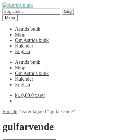
Spring
Spring
til
til
Søg
Søg
navigation
indhold
efter:
Menu
Astrids butik
Shop
Om Astrids butik
Kalender
English
Astrids butik
Shop
Om Astrids butik
Kalender
English
kr.
0,00
0 varer
Forside
/
Varer tagged “gulfarvende”
gulfarvende