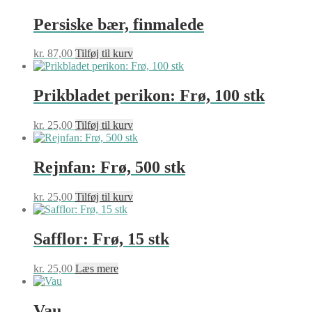
til
har
på
kr. 630,00
flere
Persiske bær, finmalede
varesiden
varianter.
Mulighederne
kr.
87,00
Tilføj til kurv
kan
vælges
på
Prikbladet perikon: Frø, 100 stk
varesiden
kr.
25,00
Tilføj til kurv
Rejnfan: Frø, 500 stk
kr.
25,00
Tilføj til kurv
Safflor: Frø, 15 stk
kr.
25,00
Læs mere
Vau