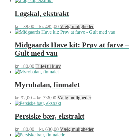
kr. 80,00
vare
vælges
til
har
på
kr. 660,00
flere
Løgskal, ekstrakt
varesiden
varianter.
Mulighederne
Prisinterval:
Dette
kr.
138,00
–
kr.
485,00
Vælg muligheder
kan
kr. 138,00
vare
vælges
til
har
på
kr. 485,00
flere
Midgaards Have kit: Prøv at farve –
varesiden
varianter.
Gult med vau
Mulighederne
kan
vælges
kr.
180,00
Tilføj til kurv
på
varesiden
Myrobalan, finmalet
Prisinterval:
Dette
kr.
92,00
–
kr.
736,00
Vælg muligheder
kr. 92,00
vare
til
har
kr. 736,00
flere
Persiske bær, ekstrakt
varianter.
Mulighederne
Prisinterval:
Dette
kr.
180,00
–
kr.
630,00
Vælg muligheder
kan
kr. 180,00
vare
vælges