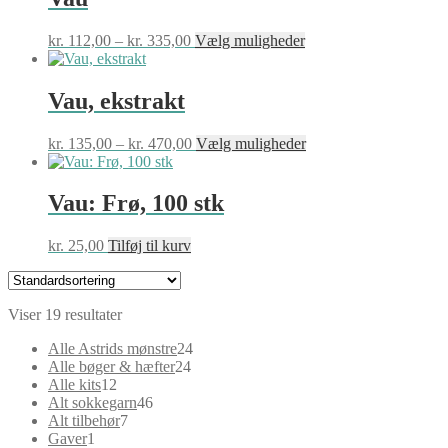
Prisinterval:
Dette
kr.
112,00
–
kr.
335,00
Vælg muligheder
kr. 112,00
vare
til
har
kr. 335,00
flere
Vau, ekstrakt
varianter.
Mulighederne
Prisinterval:
Dette
kr.
135,00
–
kr.
470,00
Vælg muligheder
kan
kr. 135,00
vare
vælges
til
har
på
kr. 470,00
flere
Vau: Frø, 100 stk
varesiden
varianter.
Mulighederne
kr.
25,00
Tilføj til kurv
kan
vælges
på
varesiden
Viser 19 resultater
24
Alle Astrids mønstre
24
24
varer
Alle bøger & hæfter
24
12
varer
Alle kits
12
varer
46
Alt sokkegarn
46
7
varer
Alt tilbehør
7
1
varer
Gaver
1