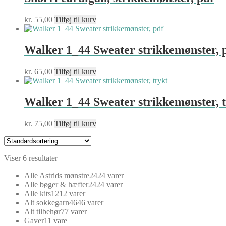
kr.
55,00
Tilføj til kurv
Walker 1_44 Sweater strikkemønster, 
kr.
65,00
Tilføj til kurv
Walker 1_44 Sweater strikkemønster, 
kr.
75,00
Tilføj til kurv
Viser 6 resultater
Alle Astrids mønstre
24
24 varer
Alle bøger & hæfter
24
24 varer
Alle kits
12
12 varer
Alt sokkegarn
46
46 varer
Alt tilbehør
7
7 varer
Gaver
1
1 vare