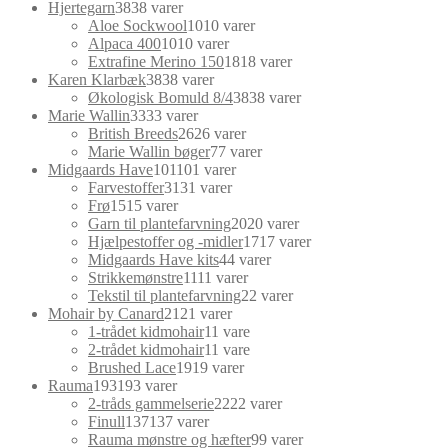
Hjertegarn
38
38 varer
Aloe Sockwool
10
10 varer
Alpaca 400
10
10 varer
Extrafine Merino 150
18
18 varer
Karen Klarbæk
38
38 varer
Økologisk Bomuld 8/4
38
38 varer
Marie Wallin
33
33 varer
British Breeds
26
26 varer
Marie Wallin bøger
7
7 varer
Midgaards Have
101
101 varer
Farvestoffer
31
31 varer
Frø
15
15 varer
Garn til plantefarvning
20
20 varer
Hjælpestoffer og -midler
17
17 varer
Midgaards Have kits
4
4 varer
Strikkemønstre
11
11 varer
Tekstil til plantefarvning
2
2 varer
Mohair by Canard
21
21 varer
1-trådet kidmohair
1
1 vare
2-trådet kidmohair
1
1 vare
Brushed Lace
19
19 varer
Rauma
193
193 varer
2-tråds gammelserie
22
22 varer
Finull
137
137 varer
Rauma mønstre og hæfter
9
9 varer