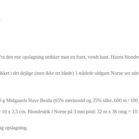
r
Fra den ene opslagning strikker man en foret, vendt kant. Huens blondes
ikket i det dejlige (men ikke ret bløde) 1-trådede uldgarn Norne ses udef
0 g Midgaards Have Bestla (65% merinould og 35% silke, 600 m / 100 
= 10 x 2,5 cm. Blondestrik i Norne på 3 mm pind: 32 m x 36 omg = 10 
dig opslagning.