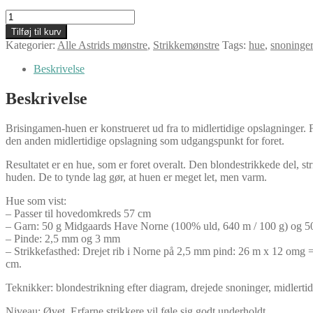
Brisingamen
hue,
Tilføj til kurv
strikkemønster,
Kategorier:
Alle Astrids mønstre
,
Strikkemønstre
Tags:
hue
,
snoninge
pdf
antal
Beskrivelse
Beskrivelse
Brisingamen-huen er konstrueret ud fra to midlertidige opslagninger. 
den anden midlertidige opslagning som udgangspunkt for foret.
Resultatet er en hue, som er foret overalt. Den blondestrikkede del, str
huden. De to tynde lag gør, at huen er meget let, men varm.
Hue som vist:
– Passer til hovedomkreds 57 cm
– Garn: 50 g Midgaards Have Norne (100% uld, 640 m / 100 g) og 5
– Pinde: 2,5 mm og 3 mm
– Strikkefasthed: Drejet rib i Norne på 2,5 mm pind: 26 m x 12 omg 
cm.
Teknikker: blondestrikning efter diagram, drejede snoninger, midlerti
Niveau: Øvet. Erfarne strikkere vil føle sig godt underholdt.