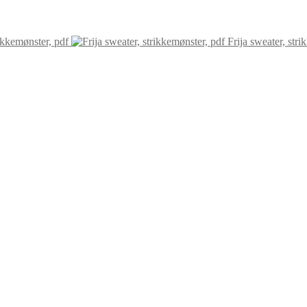
kkemønster, pdf
Frija sweater, str