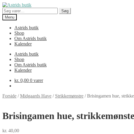
Spring
Spring
til
til
Søg
Søg
navigation
indhold
efter:
Menu
Astrids butik
Shop
Om Astrids butik
Kalender
Astrids butik
Shop
Om Astrids butik
Kalender
kr.
0,00
0 varer
Forside
/
Midgaards Have
/
Strikkemønstre
/
Brisingamen hue, strikke
Brisingamen hue, strikkemønste
kr.
40,00