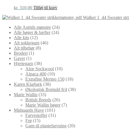
kr.
310,00
Tilføj til kurv
Walker 1_44 Sweater stri
24
Alle Astrids mønstre
24
24
varer
Alle bøger & hæfter
24
12
varer
Alle kits
12
varer
46
Alt sokkegarn
46
8
varer
Alt tilbehør
8
1
varer
Broderi
1
1
vare
Gaver
1
vare
38
Hjertegarn
38
varer
10
Aloe Sockwool
10
10
varer
Alpaca 400
10
varer
18
Extrafine Merino 150
18
38
varer
Karen Klarbæk
38
varer
38
Økologisk Bomuld 8/4
38
33
varer
Marie Wallin
33
varer
26
British Breeds
26
varer
7
Marie Wallin bøger
7
101
varer
Midgaards Have
101
varer
31
Farvestoffer
31
15
varer
Frø
15
varer
20
Garn til plantefarvning
20