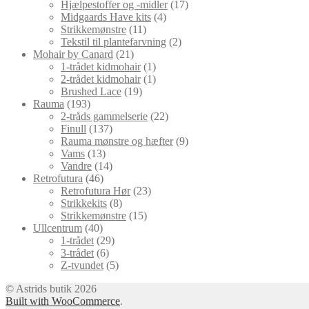
varer
17
Hjælpestoffer og -midler
17
4
varer
Midgaards Have kits
4
11
varer
Strikkemønstre
11
varer
2
Tekstil til plantefarvning
2
21
varer
Mohair by Canard
21
varer
1
1-trådet kidmohair
1
vare
1
2-trådet kidmohair
1
19
vare
Brushed Lace
19
193
varer
Rauma
193
varer
22
2-tråds gammelserie
22
137
varer
Finull
137
varer
9
Rauma mønstre og hæfter
9
13
varer
Vams
13
varer
14
Vandre
14
46
varer
Retrofutura
46
varer
23
Retrofutura Hør
23
8
varer
Strikkekits
8
varer
15
Strikkemønstre
15
40
varer
Ullcentrum
40
varer
29
1-trådet
29
6
varer
3-trådet
6
varer
5
Z-tvundet
5
varer
© Astrids butik 2026
Built with WooCommerce
.