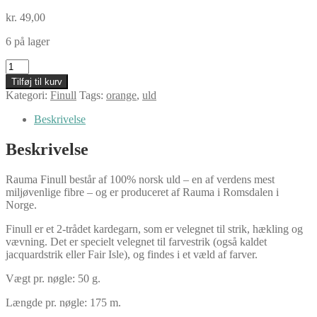
kr.
49,00
6 på lager
Rauma
Finull,
Tilføj til kurv
4305
Kategori:
Finull
Tags:
orange
,
uld
gulorange
antal
Beskrivelse
Beskrivelse
Rauma Finull består af 100% norsk uld – en af verdens mest
miljøvenlige fibre – og er produceret af Rauma i Romsdalen i
Norge.
Finull er et 2-trådet kardegarn, som er velegnet til strik, hækling og
vævning. Det er specielt velegnet til farvestrik (også kaldet
jacquardstrik eller Fair Isle), og findes i et væld af farver.
Vægt pr. nøgle: 50 g.
Længde pr. nøgle: 175 m.