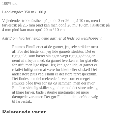
100% uld.
Løbelængde: 350 m / 100 g.
Vejledende strikkefasthed på pinde 3 er 26 m på 10 cm, men i
farvestrik på 2,5 mm pind kan man opnå 28 m / 10 cm, i glatstrik på
4 mm pind kan man opnå 20 m / 10 cm.
Astrid om hvorfor netop dette garn er at finde på webshoppen:
Raumas Finull er et af de garner, jeg selv strikker mest
af! For det første kan jeg lide garnets struktur. Det er
rigtig uld, som bærer sin egen vægt rigtig godt og er
nemt at arbejde med, da garnet hverken er for glat eller
for stift, men lige tilpas. Jeg kan godt lide, at garnet er
relativt luftigt uden at være for blødt eller slasket! Det
andet store plus ved Finull er det store farvespektrum.
Det findes i en del melerede farver, som er meget
smukke både hver for sig og sammen, men der hvor
Finullen virkelig skiller sig ud er med det store udvalg
af klare farver, både i stærke mætninger og mere
dæmpede varianter. Det gør Finull til det perfekte valg
til farvestrik.
Relaterede varer