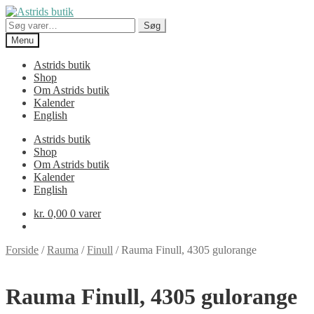
Spring
Spring
til
til
Søg
Søg
navigation
indhold
efter:
Menu
Astrids butik
Shop
Om Astrids butik
Kalender
English
Astrids butik
Shop
Om Astrids butik
Kalender
English
kr.
0,00
0 varer
Forside
/
Rauma
/
Finull
/
Rauma Finull, 4305 gulorange
Rauma Finull, 4305 gulorange