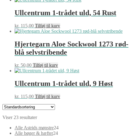
Ullcentrum 1-trådet uld, 54 Rust
kr.
115,00
Tilføj til kurv
Hjertegarn Aloe Sockwool 1273 rød-
blå selvstribende
kr.
50,00
Tilføj til kurv
Ullcentrum 1-trådet uld, 9 Høst
kr.
115,00
Tilføj til kurv
Viser 23 resultater
24
Alle Astrids mønstre
24
24
varer
Alle bøger & hæfter
24