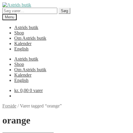
Spring
Spring
til
til
Søg
Søg
navigation
indhold
efter:
Menu
Astrids butik
Shop
Om Astrids butik
Kalender
English
Astrids butik
Shop
Om Astrids butik
Kalender
English
kr.
0,00
0 varer
Forside
/
Varer tagged “orange”
orange