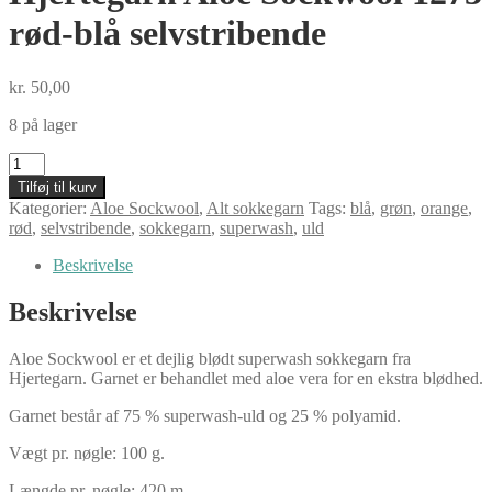
rød-blå selvstribende
kr.
50,00
8 på lager
Hjertegarn
Aloe
Tilføj til kurv
Sockwool
Kategorier:
Aloe Sockwool
,
Alt sokkegarn
Tags:
blå
,
grøn
,
orange
,
1273
rød
,
selvstribende
,
sokkegarn
,
superwash
,
uld
rød-
blå
Beskrivelse
selvstribende
antal
Beskrivelse
Aloe Sockwool er et dejlig blødt superwash sokkegarn fra
Hjertegarn. Garnet er behandlet med aloe vera for en ekstra blødhed.
Garnet består af 75 % superwash-uld og 25 % polyamid.
Vægt pr. nøgle: 100 g.
Længde pr. nøgle: 420 m.