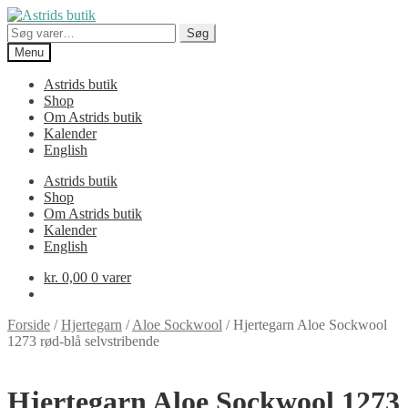
Spring
Spring
til
til
Søg
Søg
navigation
indhold
efter:
Menu
Astrids butik
Shop
Om Astrids butik
Kalender
English
Astrids butik
Shop
Om Astrids butik
Kalender
English
kr.
0,00
0 varer
Forside
/
Hjertegarn
/
Aloe Sockwool
/
Hjertegarn Aloe Sockwool
1273 rød-blå selvstribende
Hjertegarn Aloe Sockwool 1273