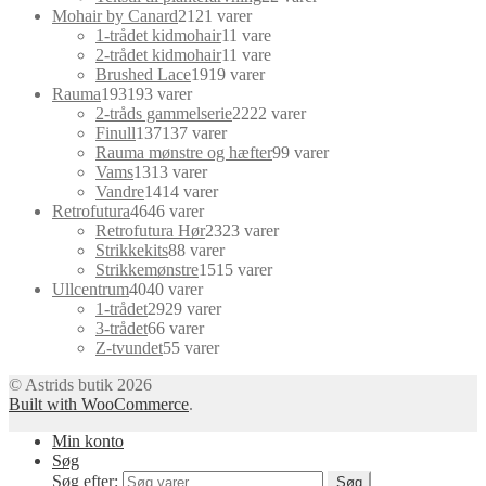
Mohair by Canard
21
21 varer
1-trådet kidmohair
1
1 vare
2-trådet kidmohair
1
1 vare
Brushed Lace
19
19 varer
Rauma
193
193 varer
2-tråds gammelserie
22
22 varer
Finull
137
137 varer
Rauma mønstre og hæfter
9
9 varer
Vams
13
13 varer
Vandre
14
14 varer
Retrofutura
46
46 varer
Retrofutura Hør
23
23 varer
Strikkekits
8
8 varer
Strikkemønstre
15
15 varer
Ullcentrum
40
40 varer
1-trådet
29
29 varer
3-trådet
6
6 varer
Z-tvundet
5
5 varer
© Astrids butik 2026
Built with WooCommerce
.
Min konto
Søg
Søg efter:
Søg