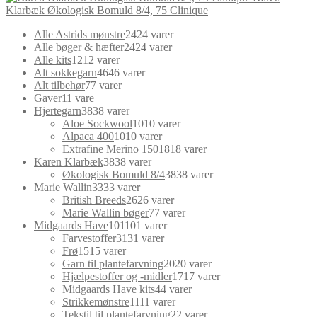
Klarbæk Økologisk Bomuld 8/4, 75 Clinique
Alle Astrids mønstre
24
24 varer
Alle bøger & hæfter
24
24 varer
Alle kits
12
12 varer
Alt sokkegarn
46
46 varer
Alt tilbehør
7
7 varer
Gaver
1
1 vare
Hjertegarn
38
38 varer
Aloe Sockwool
10
10 varer
Alpaca 400
10
10 varer
Extrafine Merino 150
18
18 varer
Karen Klarbæk
38
38 varer
Økologisk Bomuld 8/4
38
38 varer
Marie Wallin
33
33 varer
British Breeds
26
26 varer
Marie Wallin bøger
7
7 varer
Midgaards Have
101
101 varer
Farvestoffer
31
31 varer
Frø
15
15 varer
Garn til plantefarvning
20
20 varer
Hjælpestoffer og -midler
17
17 varer
Midgaards Have kits
4
4 varer
Strikkemønstre
11
11 varer
Tekstil til plantefarvning
2
2 varer