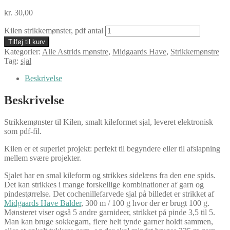
kr.
30,00
Kilen strikkemønster, pdf antal
Tilføj til kurv
Kategorier:
Alle Astrids mønstre
,
Midgaards Have
,
Strikkemønstre
Tag:
sjal
Beskrivelse
Beskrivelse
Strikkemønster til Kilen, smalt kileformet sjal, leveret elektronisk
som pdf-fil.
Kilen er et superlet projekt: perfekt til begyndere eller til afslapning
mellem svære projekter.
Sjalet har en smal kileform og strikkes sidelæns fra den ene spids.
Det kan strikkes i mange forskellige kombinationer af garn og
pindestørrelse. Det cochenillefarvede sjal på billedet er strikket af
Midgaards Have Balder
, 300 m / 100 g hvor der er brugt 100 g.
Mønsteret viser også 5 andre garnideer, strikket på pinde 3,5 til 5.
Man kan bruge sokkegarn, flere helt tynde garner holdt sammen,