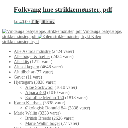
Folkvang hue strikkemønster, pdf
kr.
40,00
Tilføj til kurv
Vindauga babytæppe,
strikkemønster, pdf
Kilen
strikkemønster, trykt
Alle Astrids mønstre
24
24 varer
Alle bøger & hæfter
24
24 varer
Alle kits
12
12 varer
Alt sokkegarn
46
46 varer
Alt tilbehør
7
7 varer
Gaver
1
1 vare
Hjertegarn
38
38 varer
Aloe Sockwool
10
10 varer
Alpaca 400
10
10 varer
Extrafine Merino 150
18
18 varer
Karen Klarbæk
38
38 varer
Økologisk Bomuld 8/4
38
38 varer
Marie Wallin
33
33 varer
British Breeds
26
26 varer
Marie Wallin bøger
7
7 varer