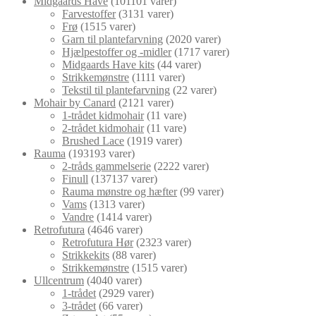
Midgaards Have
101
101 varer
Farvestoffer
31
31 varer
Frø
15
15 varer
Garn til plantefarvning
20
20 varer
Hjælpestoffer og -midler
17
17 varer
Midgaards Have kits
4
4 varer
Strikkemønstre
11
11 varer
Tekstil til plantefarvning
2
2 varer
Mohair by Canard
21
21 varer
1-trådet kidmohair
1
1 vare
2-trådet kidmohair
1
1 vare
Brushed Lace
19
19 varer
Rauma
193
193 varer
2-tråds gammelserie
22
22 varer
Finull
137
137 varer
Rauma mønstre og hæfter
9
9 varer
Vams
13
13 varer
Vandre
14
14 varer
Retrofutura
46
46 varer
Retrofutura Hør
23
23 varer
Strikkekits
8
8 varer
Strikkemønstre
15
15 varer
Ullcentrum
40
40 varer
1-trådet
29
29 varer
3-trådet
6
6 varer