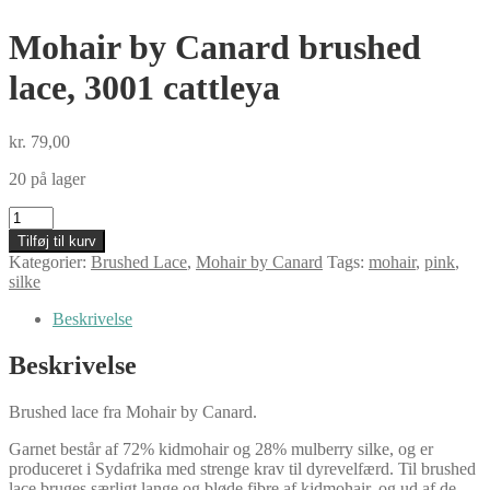
Mohair by Canard brushed
lace, 3001 cattleya
kr.
79,00
20 på lager
Mohair
by
Tilføj til kurv
Canard
Kategorier:
Brushed Lace
,
Mohair by Canard
Tags:
mohair
,
pink
,
brushed
silke
lace,
3001
Beskrivelse
cattleya
antal
Beskrivelse
Brushed lace fra Mohair by Canard.
Garnet består af 72% kidmohair og 28% mulberry silke, og er
produceret i Sydafrika med strenge krav til dyrevelfærd. Til brushed
lace bruges særligt lange og bløde fibre af kidmohair, og ud af de