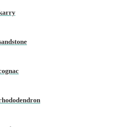
karry
sandstone
cognac
 rhododendron