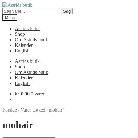
Spring
Spring
til
til
Søg
Søg
navigation
indhold
efter:
Menu
Astrids butik
Shop
Om Astrids butik
Kalender
English
Astrids butik
Shop
Om Astrids butik
Kalender
English
kr.
0,00
0 varer
Forside
/
Varer tagged “mohair”
mohair