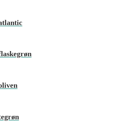
tlantic
flaskegrøn
oliven
tegrøn