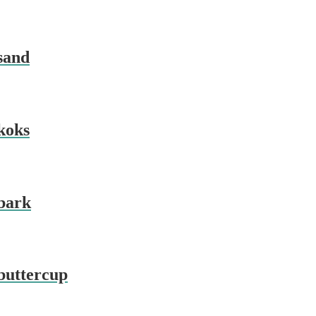
sand
koks
bark
buttercup