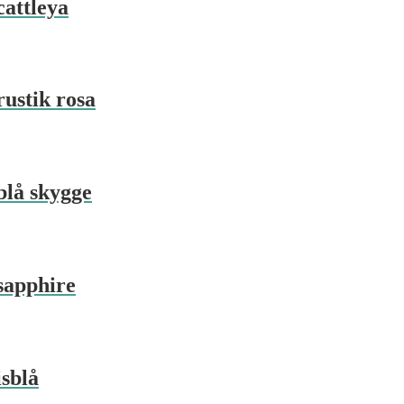
cattleya
ustik rosa
blå skygge
sapphire
sblå