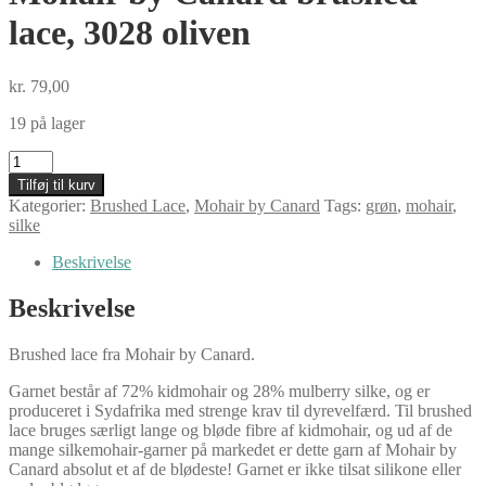
lace, 3028 oliven
kr.
79,00
19 på lager
Mohair
by
Tilføj til kurv
Canard
Kategorier:
Brushed Lace
,
Mohair by Canard
Tags:
grøn
,
mohair
,
brushed
silke
lace,
3028
Beskrivelse
oliven
antal
Beskrivelse
Brushed lace fra Mohair by Canard.
Garnet består af 72% kidmohair og 28% mulberry silke, og er
produceret i Sydafrika med strenge krav til dyrevelfærd. Til brushed
lace bruges særligt lange og bløde fibre af kidmohair, og ud af de
mange silkemohair-garner på markedet er dette garn af Mohair by
Canard absolut et af de blødeste! Garnet er ikke tilsat silikone eller