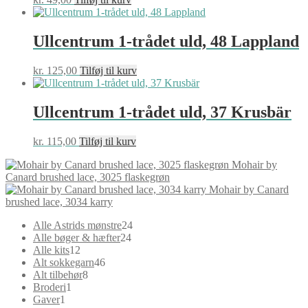
Ullcentrum 1-trådet uld, 48 Lappland
kr.
125,00
Tilføj til kurv
Ullcentrum 1-trådet uld, 37 Krusbär
kr.
115,00
Tilføj til kurv
Mohair by
Canard brushed lace, 3025 flaskegrøn
Mohair by Canard
brushed lace, 3034 karry
24
Alle Astrids mønstre
24
24
varer
Alle bøger & hæfter
24
12
varer
Alle kits
12
varer
46
Alt sokkegarn
46
8
varer
Alt tilbehør
8
1
varer
Broderi
1
1
vare
Gaver
1