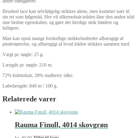
andre blødgørere.
Brushed lace kan selvfølgelig strikkes alene, men kommer især til
sin ret som følgetråd. Her vil silkemohair-tråden låne den anden tråd
sine bedste egenskaber, og gøre det færdige strik blødere og
luftigere.
Man kan opnå mange forskellige strikkefastheder afhængigt af
pindestørrelse, og afhængigt af hvad tråden strikkes sammen med.
Vægt pr. nøgle: 25 g.
Længde pr. nøgle: 210 m.
72% kidmohair, 28% mulberry silke.
Løbelængde: 840 m / 100 g.
Relaterede varer
Rauma Finull, 4014 skovgrøn
kr.
49,00
Tilføj til kurv