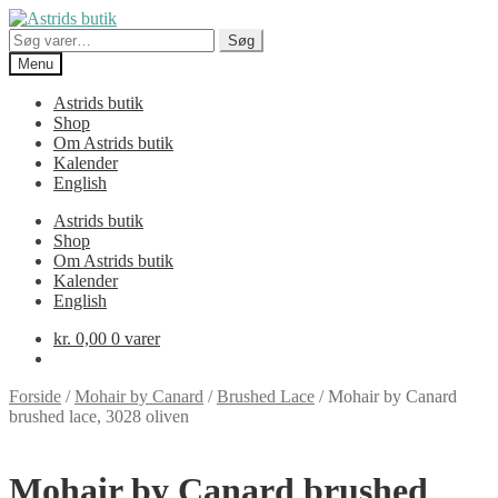
Spring
Spring
til
til
Søg
Søg
navigation
indhold
efter:
Menu
Astrids butik
Shop
Om Astrids butik
Kalender
English
Astrids butik
Shop
Om Astrids butik
Kalender
English
kr.
0,00
0 varer
Forside
/
Mohair by Canard
/
Brushed Lace
/
Mohair by Canard
brushed lace, 3028 oliven
Mohair by Canard brushed