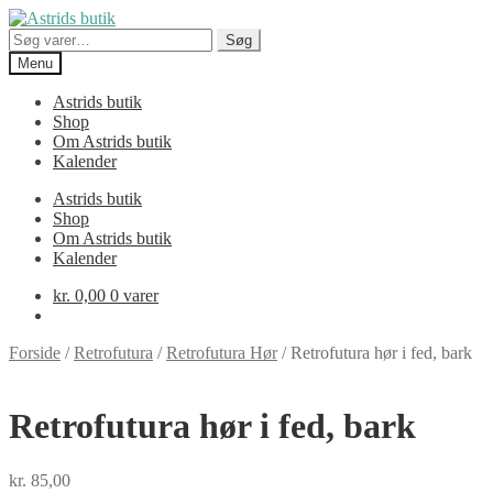
Spring
Spring
til
til
Søg
Søg
navigation
indhold
efter:
Menu
Astrids butik
Shop
Om Astrids butik
Kalender
Astrids butik
Shop
Om Astrids butik
Kalender
kr.
0,00
0 varer
Forside
/
Retrofutura
/
Retrofutura Hør
/
Retrofutura hør i fed, bark
Retrofutura hør i fed, bark
kr.
85,00