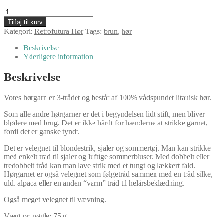
Retrofutura
hør
Tilføj til kurv
i
Kategori:
Retrofutura Hør
Tags:
brun
,
hør
fed,
bark
Beskrivelse
antal
Yderligere information
Beskrivelse
Vores hørgarn er 3-trådet og består af 100% vådspundet litauisk hør.
Som alle andre hørgarner er det i begyndelsen lidt stift, men bliver
blødere med brug. Det er ikke hårdt for hænderne at strikke garnet,
fordi det er ganske tyndt.
Det er velegnet til blondestrik, sjaler og sommertøj. Man kan strikke
med enkelt tråd til sjaler og luftige sommerbluser. Med dobbelt eller
tredobbelt tråd kan man lave strik med et tungt og lækkert fald.
Hørgarnet er også velegnet som følgetråd sammen med en tråd silke,
uld, alpaca eller en anden “varm” tråd til helårsbeklædning.
Også meget velegnet til vævning.
Vægt pr. nøgle: 75 g.