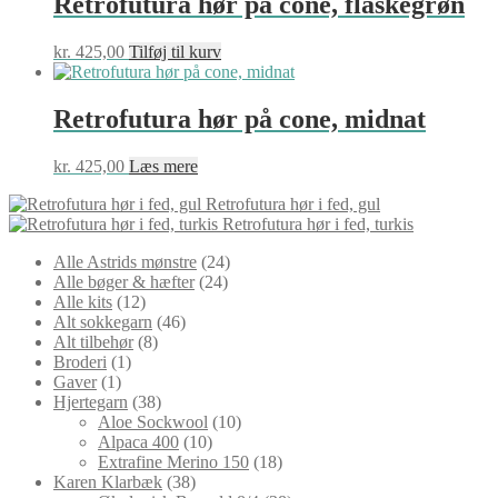
Retrofutura hør på cone, flaskegrøn
kr.
425,00
Tilføj til kurv
Retrofutura hør på cone, midnat
kr.
425,00
Læs mere
Retrofutura hør i fed, gul
Retrofutura hør i fed, turkis
24
Alle Astrids mønstre
24
24
varer
Alle bøger & hæfter
24
12
varer
Alle kits
12
varer
46
Alt sokkegarn
46
8
varer
Alt tilbehør
8
1
varer
Broderi
1
1
vare
Gaver
1
vare
38
Hjertegarn
38
varer
10
Aloe Sockwool
10
10
varer
Alpaca 400
10
varer
18
Extrafine Merino 150
18
38
varer
Karen Klarbæk
38