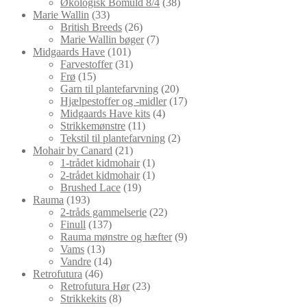
varer
38
Økologisk Bomuld 8/4
38
33
varer
Marie Wallin
33
varer
26
British Breeds
26
varer
7
Marie Wallin bøger
7
101
varer
Midgaards Have
101
varer
31
Farvestoffer
31
15
varer
Frø
15
varer
20
Garn til plantefarvning
20
varer
17
Hjælpestoffer og -midler
17
4
varer
Midgaards Have kits
4
11
varer
Strikkemønstre
11
varer
2
Tekstil til plantefarvning
2
21
varer
Mohair by Canard
21
varer
1
1-trådet kidmohair
1
vare
1
2-trådet kidmohair
1
19
vare
Brushed Lace
19
193
varer
Rauma
193
varer
22
2-tråds gammelserie
22
137
varer
Finull
137
varer
9
Rauma mønstre og hæfter
9
13
varer
Vams
13
varer
14
Vandre
14
46
varer
Retrofutura
46
varer
23
Retrofutura Hør
23
8
varer
Strikkekits
8